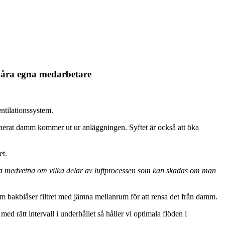
våra egna medarbetare
entilationssystem.
aminerat damm kommer ut ur anläggningen. Syftet är också att öka
et.
vara medvetna om vilka delar av luftprocessen som kan skadas om man
 som bakblåser filtret med jämna mellanrum för att rensa det från damm.
ed rätt intervall i underhållet så håller vi optimala flöden i