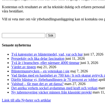
Kontentan och resultatet av att ha tekniskt duktig och erfaren personal
våra beställare.
Vill ni veta mer om vår ytbehandlingsanläggning kan ni kontakta oss
Sök
efter:
Senaste nyheterna
Två kategorier av blästermedel, vad, var och hur
juni 17, 2026
Perspektiv och lika delar fascination
juni 11, 2026
Två år i branschen, eller närmare 4000 timmar
juni 3, 2026
Värdet av tingen
maj 21, 2026
Blästermunstycken – en vetenskap i sig
maj 7, 2026
Vad färdas med en hastighet av 700 km / h och skapar avtryck p
Därför blästrar vi, förbehandlingen är 70 procent av jobbet
apri
Valshud – får man det av att dansa?
mars 27, 2026
Det anrika verkets sockel avdammas med kraft och verkan
mars
Ny tubrenovering väcker minnen från klassiskt projekt
mars 11
Länk till alla Nyheter och artiklar