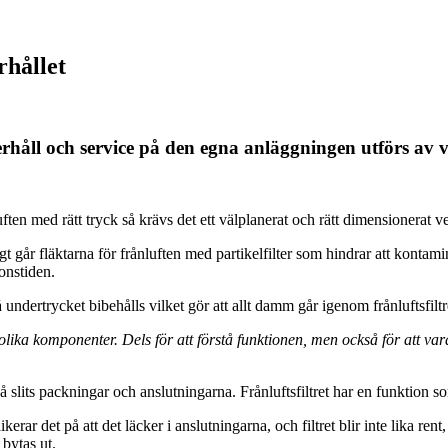
rhållet
håll och service på den egna anläggningen utförs av 
uften med rätt tryck så krävs det ett välplanerat och rätt dimensionerat v
gt går fläktarna för frånluften med partikelfilter som hindrar att kont
ionstiden.
å undertrycket bibehålls vilket gör att allt damm går igenom frånluftsfiltr
olika komponenter. Dels för att förstå funktionen, men också för att 
så slits packningar och anslutningarna. Frånluftsfiltret har en funktion
det på att det läcker i anslutningarna, och filtret blir inte lika rent, m
bytas ut.