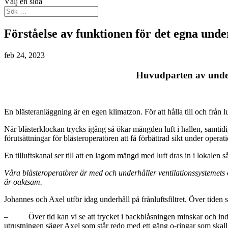
Välj en sida
Förståelse av funktionen för det egna unde
feb 24, 2023
Huvudparten av under
En blästeranläggning är en egen klimatzon. För att hålla till och från l
När blästerklockan trycks igång så ökar mängden luft i hallen, samtidi
förutsättningar för blästeroperatören att få förbättrad sikt under operat
En tilluftskanal ser till att en lagom mängd med luft dras in i lokalen s
Våra blästeroperatörer är med och underhåller ventilationssystemets 
är oaktsam.
Johannes och Axel utför idag underhåll på frånluftsfiltret. Över tiden 
– Över tid kan vi se att trycket i backblåsningen minskar och indikerar 
utrustningen säger Axel som står redo med ett gäng o-ringar som skall 