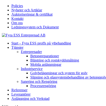
Policies
Nyheter och Artiklar
Auktoriseringar & certifikat
Kontakt
Om oss
Ledningssystem och Dokument
Start – Fyra ESS proffs på ytbehandling
Tjänster
Entreprenader
Betongreparationer
Blästring och rostskyddsmålning
Mobila anläggningar
Industriservice
Golvbeläggningar och system för golv
Slipning och glassystemsbehandling av betonggol
Sanering och Rengöring
Processrengöring
Referenser
Leverantörer
Anläggning och Verkstad