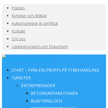
Policies
Nyheter och Artiklar
Auktoriseringar & certifikat
Kontakt
Om oss
Ledningssystem och Dokument
START – FYRA ESS PROFFS PÅ YTBEHANDLING
TJÄNSTER
ENTREPRENADER
BETONGREPARATIONER
BLÄSTRING OCH