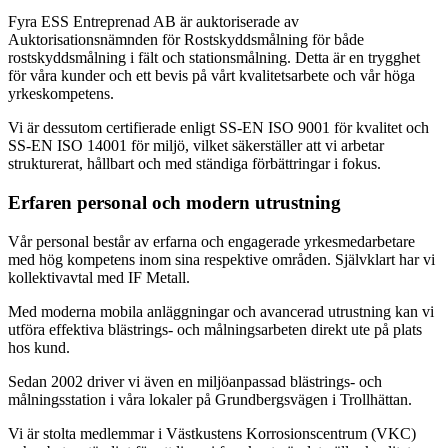
Fyra ESS Entreprenad AB är auktoriserade av
Auktorisationsnämnden för Rostskyddsmålning för både
rostskyddsmålning i fält och stationsmålning. Detta är en trygghet
för våra kunder och ett bevis på vårt kvalitetsarbete och vår höga
yrkeskompetens.
Vi är dessutom certifierade enligt SS-EN ISO 9001 för kvalitet och
SS-EN ISO 14001 för miljö, vilket säkerställer att vi arbetar
strukturerat, hållbart och med ständiga förbättringar i fokus.
Erfaren personal och modern utrustning
Vår personal består av erfarna och engagerade yrkesmedarbetare
med hög kompetens inom sina respektive områden. Självklart har vi
kollektivavtal med IF Metall.
Med moderna mobila anläggningar och avancerad utrustning kan vi
utföra effektiva blästrings- och målningsarbeten direkt ute på plats
hos kund.
Sedan 2002 driver vi även en miljöanpassad blästrings- och
målningsstation i våra lokaler på Grundbergsvägen i
Trollhättan
.
Vi är stolta medlemmar i
Västkustens Korrosionscentrum
(VKC)