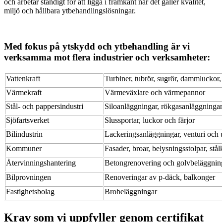
och arbetar ständigt för att ligga i framkant när det gäller kvalitet,
miljö och hållbara ytbehandlingslösningar.
Med fokus på ytskydd och ytbehandling är vi
verksamma mot flera industrier och verksamheter:
Vattenkraft
Turbiner, tubrör, sugrör, dammluckor,
Värmekraft
Värmeväxlare och värmepannor
Stål- och pappersindustri
Siloanläggningar, rökgasanläggningar
Sjöfartsverket
Slussportar, luckor och färjor
Bilindustrin
Lackeringsanläggningar, venturi och 
Kommuner
Fasader, broar, belysningsstolpar, stå
Återvinningshantering
Betongrenovering och golvbeläggnin
Bilprovningen
Renoveringar av p-däck, balkonger
Fastighetsbolag
Brobeläggningar
Krav som vi uppfyller genom certifikat