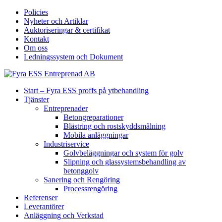
Policies
Nyheter och Artiklar
Auktoriseringar & certifikat
Kontakt
Om oss
Ledningssystem och Dokument
Start – Fyra ESS proffs på ytbehandling
Tjänster
Entreprenader
Betongreparationer
Blästring och rostskyddsmålning
Mobila anläggningar
Industriservice
Golvbeläggningar och system för golv
Slipning och glassystemsbehandling av
betonggolv
Sanering och Rengöring
Processrengöring
Referenser
Leverantörer
Anläggning och Verkstad