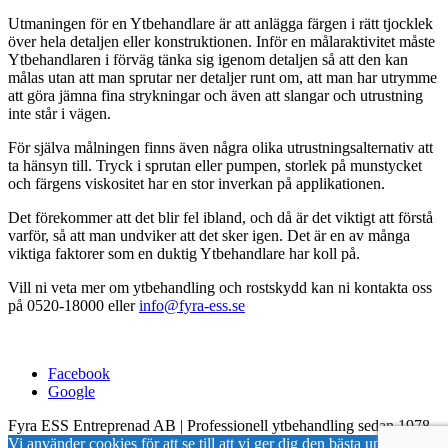
Utmaningen för en Ytbehandlare är att anlägga färgen i rätt tjocklek
över hela detaljen eller konstruktionen. Inför en målaraktivitet måste
Ytbehandlaren i förväg tänka sig igenom detaljen så att den kan
målas utan att man sprutar ner detaljer runt om, att man har utrymme
att göra jämna fina strykningar och även att slangar och utrustning
inte står i vägen.
För själva målningen finns även några olika utrustningsalternativ att
ta hänsyn till. Tryck i sprutan eller pumpen, storlek på munstycket
och färgens viskositet har en stor inverkan på applikationen.
Det förekommer att det blir fel ibland, och då är det viktigt att förstå
varför, så att man undviker att det sker igen. Det är en av många
viktiga faktorer som en duktig Ytbehandlare har koll på.
Vill ni veta mer om ytbehandling och rostskydd kan ni kontakta oss
på 0520-18000 eller
info@fyra-ess.se
Facebook
Google
Fyra ESS Entreprenad AB | Professionell ytbehandling sedan 1978
Vi använder cookies för att se till att vi ger dig den bästa upplevelsen