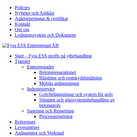
Policies
Nyheter och Artiklar
Auktoriseringar & certifikat
Kontakt
Om oss
Ledningssystem och Dokument
Start – Fyra ESS proffs på ytbehandling
Tjänster
Entreprenader
Betongreparationer
Blästring och rostskyddsmålning
Mobila anläggningar
Industriservice
Golvbeläggningar och system för golv
Slipning och glassystemsbehandling av
betonggolv
Sanering och Rengöring
Processrengöring
Referenser
Leverantörer
Anläggning och Verkstad