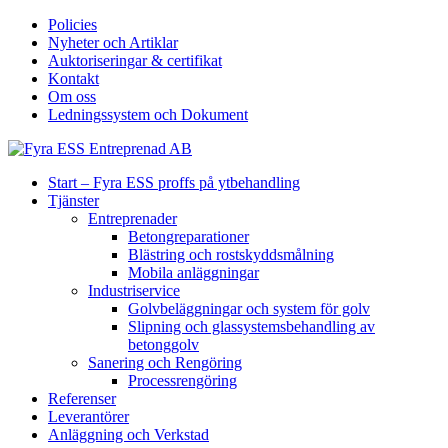
Policies
Nyheter och Artiklar
Auktoriseringar & certifikat
Kontakt
Om oss
Ledningssystem och Dokument
Start – Fyra ESS proffs på ytbehandling
Tjänster
Entreprenader
Betongreparationer
Blästring och rostskyddsmålning
Mobila anläggningar
Industriservice
Golvbeläggningar och system för golv
Slipning och glassystemsbehandling av
betonggolv
Sanering och Rengöring
Processrengöring
Referenser
Leverantörer
Anläggning och Verkstad