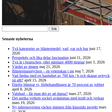
Sök
efter:
Senaste nyheterna
Två kategorier av blästermedel, vad, var och hur
juni 17,
2026
Perspektiv och lika delar fascination
juni 11, 2026
Två år i branschen, eller närmare 4000 timmar
juni 3, 2026
Värdet av tingen
maj 21, 2026
Blästermunstycken – en vetenskap i sig
maj 7, 2026
Vad färdas med en hastighet av 700 km / h och skapar avtryck
på allt?
april 15, 2026
Därför blästrar vi, förbehandlingen är 70 procent av jobbet
april 8, 2026
Valshud – får man det av att dansa?
mars 27, 2026
Det anrika verkets sockel avdammas med kraft och verkan
mars 19, 2026
Ny tubrenovering väcker minnen från klassiskt projekt
mars
11, 2026