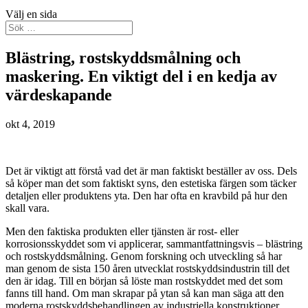
Välj en sida
Blästring, rostskyddsmålning och
maskering. En viktigt del i en kedja av
värdeskapande
okt 4, 2019
Det är viktigt att förstå vad det är man faktiskt beställer av oss. Dels
så köper man det som faktiskt syns, den estetiska färgen som täcker
detaljen eller produktens yta. Den har ofta en kravbild på hur den
skall vara.
Men den faktiska produkten eller tjänsten är rost- eller
korrosionsskyddet som vi applicerar, sammantfattningsvis – blästring
och rostskyddsmålning. Genom forskning och utveckling så har
man genom de sista 150 åren utvecklat rostskyddsindustrin till det
den är idag. Till en början så löste man rostskyddet med det som
fanns till hand. Om man skrapar på ytan så kan man säga att den
moderna rostskyddsbehandlingen av industriella konstruktioner