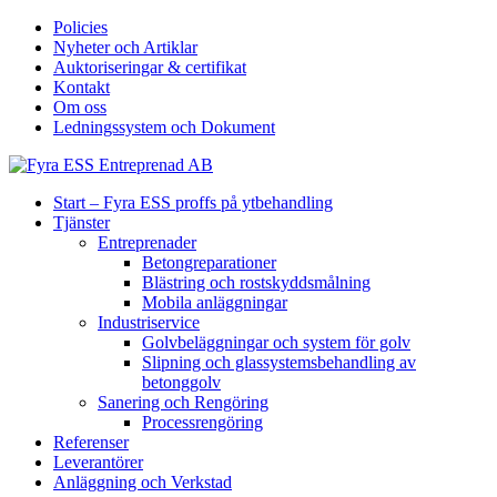
Policies
Nyheter och Artiklar
Auktoriseringar & certifikat
Kontakt
Om oss
Ledningssystem och Dokument
Start – Fyra ESS proffs på ytbehandling
Tjänster
Entreprenader
Betongreparationer
Blästring och rostskyddsmålning
Mobila anläggningar
Industriservice
Golvbeläggningar och system för golv
Slipning och glassystemsbehandling av
betonggolv
Sanering och Rengöring
Processrengöring
Referenser
Leverantörer
Anläggning och Verkstad