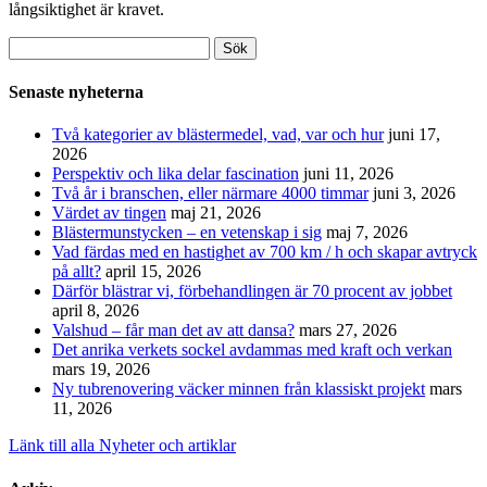
långsiktighet är kravet.
Sök
efter:
Senaste nyheterna
Två kategorier av blästermedel, vad, var och hur
juni 17,
2026
Perspektiv och lika delar fascination
juni 11, 2026
Två år i branschen, eller närmare 4000 timmar
juni 3, 2026
Värdet av tingen
maj 21, 2026
Blästermunstycken – en vetenskap i sig
maj 7, 2026
Vad färdas med en hastighet av 700 km / h och skapar avtryck
på allt?
april 15, 2026
Därför blästrar vi, förbehandlingen är 70 procent av jobbet
april 8, 2026
Valshud – får man det av att dansa?
mars 27, 2026
Det anrika verkets sockel avdammas med kraft och verkan
mars 19, 2026
Ny tubrenovering väcker minnen från klassiskt projekt
mars
11, 2026
Länk till alla Nyheter och artiklar