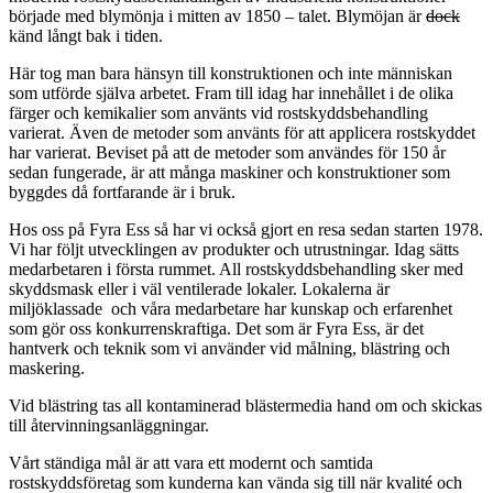
började med blymönja i mitten av 1850 – talet. Blymöjan är
dock
känd långt bak i tiden.
Här tog man bara hänsyn till konstruktionen och inte människan
som utförde själva arbetet. Fram till idag har innehållet i de olika
färger och kemikalier som använts vid rostskyddsbehandling
varierat. Även de metoder som använts för att applicera rostskyddet
har varierat. Beviset på att de metoder som användes för 150 år
sedan fungerade, är att många maskiner och konstruktioner som
byggdes då fortfarande är i bruk.
Hos oss på Fyra Ess så har vi också gjort en resa sedan starten 1978.
Vi har följt utvecklingen av produkter och utrustningar. Idag sätts
medarbetaren i första rummet. All rostskyddsbehandling sker med
skyddsmask eller i väl ventilerade lokaler. Lokalerna är
miljöklassade och våra medarbetare har kunskap och erfarenhet
som gör oss konkurrenskraftiga. Det som är Fyra Ess, är det
hantverk och teknik som vi använder vid målning, blästring och
maskering.
Vid blästring tas all kontaminerad blästermedia hand om och skickas
till återvinningsanläggningar.
Vårt ständiga mål är att vara ett modernt och samtida
rostskyddsföretag som kunderna kan vända sig till när kvalité och