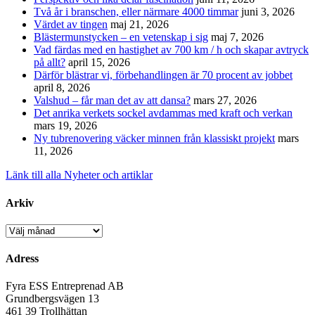
Två år i branschen, eller närmare 4000 timmar
juni 3, 2026
Värdet av tingen
maj 21, 2026
Blästermunstycken – en vetenskap i sig
maj 7, 2026
Vad färdas med en hastighet av 700 km / h och skapar avtryck
på allt?
april 15, 2026
Därför blästrar vi, förbehandlingen är 70 procent av jobbet
april 8, 2026
Valshud – får man det av att dansa?
mars 27, 2026
Det anrika verkets sockel avdammas med kraft och verkan
mars 19, 2026
Ny tubrenovering väcker minnen från klassiskt projekt
mars
11, 2026
Länk till alla Nyheter och artiklar
Arkiv
Arkiv
Adress
Fyra ESS Entreprenad AB
Grundbergsvägen 13
461 39 Trollhättan