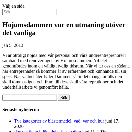
Välj en sida
Hojumsdammen var en utmaning utöver
det vanliga
jan 5, 2013
Vi är otroligt nöjda med vår personal och våra underentreprenörer i
samband med renoveringen av Hojumsdammen. Arbetet
genomfördes inom en väldigt tydlig tidsram. När vi tar oss an sådana
här entreprenader så kommer år av erfarenhet och kunnande till sin
spets. När vattnet åter fyller Dammen så är det många år tills den
skall tömmas igen och fram till dess skall våra reprationer och det
underhållsarbete vi genomfört hålla.
Sök
efter:
Senaste nyheterna
Två kategorier av blästermedel, vad, var och hur
juni 17,
2026
Perspektiv och lika delar fascination
juni 11, 2026