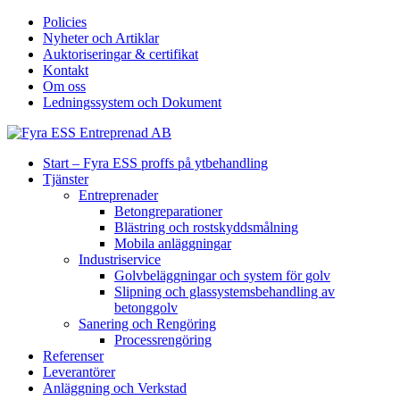
Policies
Nyheter och Artiklar
Auktoriseringar & certifikat
Kontakt
Om oss
Ledningssystem och Dokument
Start – Fyra ESS proffs på ytbehandling
Tjänster
Entreprenader
Betongreparationer
Blästring och rostskyddsmålning
Mobila anläggningar
Industriservice
Golvbeläggningar och system för golv
Slipning och glassystemsbehandling av
betonggolv
Sanering och Rengöring
Processrengöring
Referenser
Leverantörer
Anläggning och Verkstad