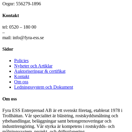
Orgnr: 556279-1896
Kontakt
tel: 0520 – 180 00
–
mail: info@fyra-ess.se
Sidor
Policies
Nyheter och Artiklar
Auktoriseringar & certifikat
Kontakt
Om oss
Ledningssystem och Dokument
Om oss
Fyra ESS Entreprenad AB är ett svenskt företag, etablerat 1978 i
Trollhättan. Vår specialitet är blästring, rostskyddsmålning och
ytbehandlingar, beläggningar samt betongrenoveringar och
industrirengöring. Vår styrka är kompetens i rostskydds- och
målningssystem, projekt- och driftsplanering.