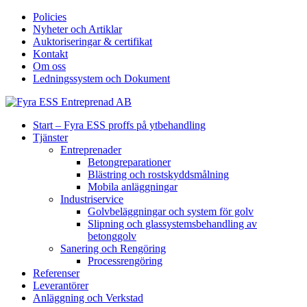
Policies
Nyheter och Artiklar
Auktoriseringar & certifikat
Kontakt
Om oss
Ledningssystem och Dokument
Start – Fyra ESS proffs på ytbehandling
Tjänster
Entreprenader
Betongreparationer
Blästring och rostskyddsmålning
Mobila anläggningar
Industriservice
Golvbeläggningar och system för golv
Slipning och glassystemsbehandling av
betonggolv
Sanering och Rengöring
Processrengöring
Referenser
Leverantörer
Anläggning och Verkstad