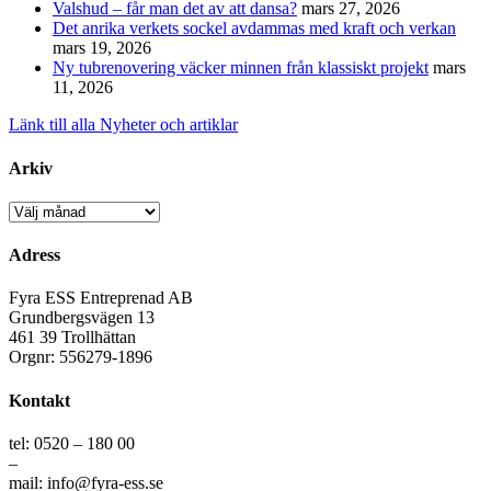
Valshud – får man det av att dansa?
mars 27, 2026
Det anrika verkets sockel avdammas med kraft och verkan
mars 19, 2026
Ny tubrenovering väcker minnen från klassiskt projekt
mars
11, 2026
Länk till alla Nyheter och artiklar
Arkiv
Arkiv
Adress
Fyra ESS Entreprenad AB
Grundbergsvägen 13
461 39 Trollhättan
Orgnr: 556279-1896
Kontakt
tel: 0520 – 180 00
–
mail: info@fyra-ess.se