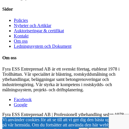
Sidor
Policies
Nyheter och Artiklar
Auktoriseringar & certifikat
Kontakt
Om oss
Ledningssystem och Dokument
Om oss
Fyra ESS Entreprenad AB är ett svenskt företag, etablerat 1978 i
Trollhättan. Vår specialitet är blästring, rostskyddsmålning och
ytbehandlingar, beläggningar samt betongrenoveringar och
industrirengöring. Vår styrka är kompetens i rostskydds- och
målningssystem, projekt- och driftsplanering.
Facebook
Google
Fyra ESS Entreprenad AB | Professionell ytbehandling sedan 1978
Vi använder cookies för att se till att vi ger dig den bästa upplevelsen
på vår hemsida. Om du fortsätter att använda den här webbplatsen