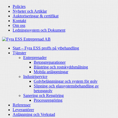
Policies
Nyheter och Artiklar
Auktoriseringar & certifikat
Kontakt
Om oss
Ledningssystem och Dokument
Start – Fyra ESS proffs på ytbehandling
Tjänster
Entreprenader
Betongreparationer
Blästring och rostskyddsmålning
Mobila anläggningar
Industriservice
Golvbeläggningar och system för golv
Slipning och glassystemsbehandling av
betonggolv
Sanering och Rengöring
Processrengöring
Referenser
Leverantörer
Anläggning och Verkstad