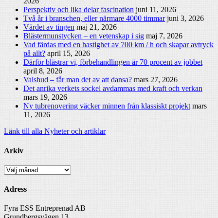
2026
Perspektiv och lika delar fascination
juni 11, 2026
Två år i branschen, eller närmare 4000 timmar
juni 3, 2026
Värdet av tingen
maj 21, 2026
Blästermunstycken – en vetenskap i sig
maj 7, 2026
Vad färdas med en hastighet av 700 km / h och skapar avtryck
på allt?
april 15, 2026
Därför blästrar vi, förbehandlingen är 70 procent av jobbet
april 8, 2026
Valshud – får man det av att dansa?
mars 27, 2026
Det anrika verkets sockel avdammas med kraft och verkan
mars 19, 2026
Ny tubrenovering väcker minnen från klassiskt projekt
mars
11, 2026
Länk till alla Nyheter och artiklar
Arkiv
Arkiv
Adress
Fyra ESS Entreprenad AB
Grundbergsvägen 13