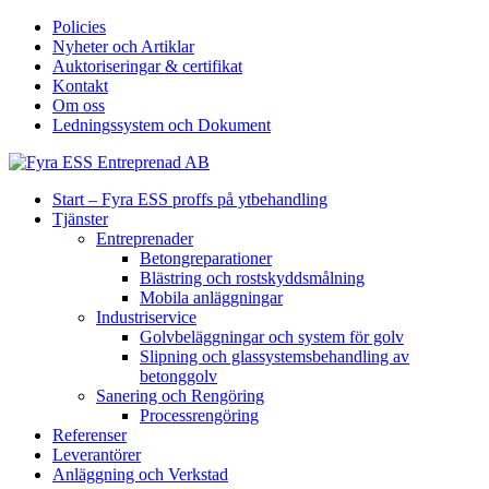
Policies
Nyheter och Artiklar
Auktoriseringar & certifikat
Kontakt
Om oss
Ledningssystem och Dokument
Start – Fyra ESS proffs på ytbehandling
Tjänster
Entreprenader
Betongreparationer
Blästring och rostskyddsmålning
Mobila anläggningar
Industriservice
Golvbeläggningar och system för golv
Slipning och glassystemsbehandling av
betonggolv
Sanering och Rengöring
Processrengöring
Referenser
Leverantörer
Anläggning och Verkstad