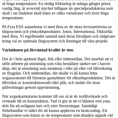
så höga temperaturer. En rimlig förklaring är många gånger priset,
vanlig färg, är avsevärt mycket billigare än specialprodukterna som
skall i sin funktion skall klara av olika variationer och även höga
temperaturer.
På Fyra ESS samarbetar vi med flera av de stora leverantörerna av
färgssystem och ytskyddsprodukter. Jotun, International, Tikkurilla
med flera. Vi regelbundet samråd med deras försäljare och rådgivare
kring val av optimala färgssystem och lösningar till våra projekt.
Variationen på förväntad kvalité är stor.
Det är i hela spektrat fågel, fisk eller mittemellan. Det innebär att vi
utför arbeten på utrustning som våra beställare sänker ner i havets
djup, det är utrustning som monteras i eller på eller vid tillverkning
av flygplan. Och mittemellan, där skulle vi då kunna hitta
avgassystemet till Siemens gasturbiner för elkraftsproduktion. Det är
tillverkat av konstruktionsstål eller plåt, och utsätts för stora
påfrestningar genom uppvärmning.
När avgaskammrarna kommer till oss så är de nytillverkade och
svetsade till en konstruktion. Vad vi gör är att vi blästrar rent ytan,
dels för att avlägsna inre och yttre föroreningar. Samtidigt
förbehandlar vi stålet för att kunna applicera en heatcoating. Ett
färgssystem som klarar av de temperaturer som detaljen uppnår vid