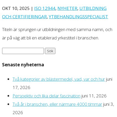
OKT 10, 2025
|
ISO 12944
,
NYHETER
,
UTBILDNING
OCH CERTIFIERINGAR
,
YTBEHANDLINGSSPECIALIST
Titeln är sprungen ur utbildningen med samma namn, och
är på väg att bli en etablerad yrkestitel i branschen.
Sök
efter:
Senaste nyheterna
Två kategorier av blästermedel, vad, var och hur
juni
17, 2026
Perspektiv och lika delar fascination
juni 11, 2026
Två år i branschen, eller närmare 4000 timmar
juni 3,
2026