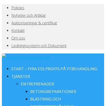
Policies
Nyheter och Artiklar
Auktoriseringar & certifikat
Kontakt
Om oss
Ledningssystem och Dokument
START – FYRA ESS PROFFS PÅ YTBEHANDLING
TJÄNSTER
ENTREPRENADER
BETONGREPARATIONER
BLÄSTRING OCH