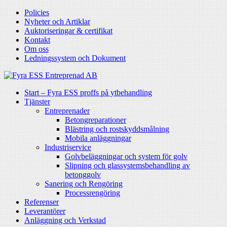
Policies
Nyheter och Artiklar
Auktoriseringar & certifikat
Kontakt
Om oss
Ledningssystem och Dokument
Start – Fyra ESS proffs på ytbehandling
Tjänster
Entreprenader
Betongreparationer
Blästring och rostskyddsmålning
Mobila anläggningar
Industriservice
Golvbeläggningar och system för golv
Slipning och glassystemsbehandling av
betonggolv
Sanering och Rengöring
Processrengöring
Referenser
Leverantörer
Anläggning och Verkstad