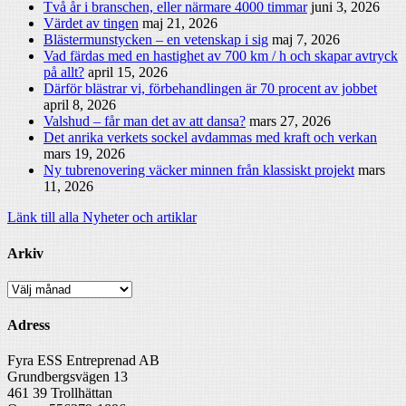
Två år i branschen, eller närmare 4000 timmar
juni 3, 2026
Värdet av tingen
maj 21, 2026
Blästermunstycken – en vetenskap i sig
maj 7, 2026
Vad färdas med en hastighet av 700 km / h och skapar avtryck
på allt?
april 15, 2026
Därför blästrar vi, förbehandlingen är 70 procent av jobbet
april 8, 2026
Valshud – får man det av att dansa?
mars 27, 2026
Det anrika verkets sockel avdammas med kraft och verkan
mars 19, 2026
Ny tubrenovering väcker minnen från klassiskt projekt
mars
11, 2026
Länk till alla Nyheter och artiklar
Arkiv
Arkiv
Adress
Fyra ESS Entreprenad AB
Grundbergsvägen 13
461 39 Trollhättan