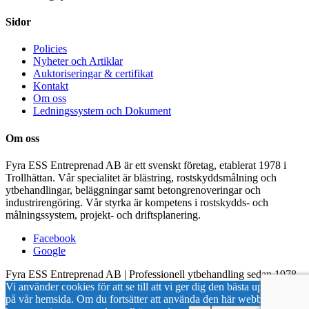
Sidor
Policies
Nyheter och Artiklar
Auktoriseringar & certifikat
Kontakt
Om oss
Ledningssystem och Dokument
Om oss
Fyra ESS Entreprenad AB är ett svenskt företag, etablerat 1978 i
Trollhättan. Vår specialitet är blästring, rostskyddsmålning och
ytbehandlingar, beläggningar samt betongrenoveringar och
industrirengöring. Vår styrka är kompetens i rostskydds- och
målningssystem, projekt- och driftsplanering.
Facebook
Google
Fyra ESS Entreprenad AB | Professionell ytbehandling sedan 1978
Vi använder cookies för att se till att vi ger dig den bästa upplevelsen
på vår hemsida. Om du fortsätter att använda den här webbplatsen