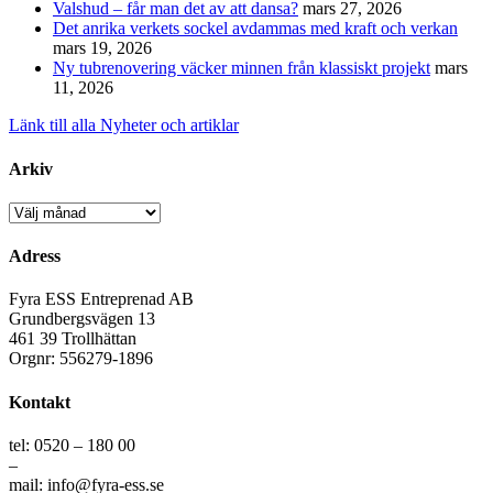
Valshud – får man det av att dansa?
mars 27, 2026
Det anrika verkets sockel avdammas med kraft och verkan
mars 19, 2026
Ny tubrenovering väcker minnen från klassiskt projekt
mars
11, 2026
Länk till alla Nyheter och artiklar
Arkiv
Arkiv
Adress
Fyra ESS Entreprenad AB
Grundbergsvägen 13
461 39 Trollhättan
Orgnr: 556279-1896
Kontakt
tel: 0520 – 180 00
–
mail: info@fyra-ess.se