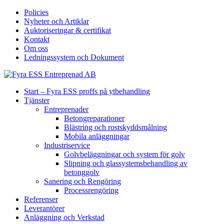
Policies
Nyheter och Artiklar
Auktoriseringar & certifikat
Kontakt
Om oss
Ledningssystem och Dokument
Start – Fyra ESS proffs på ytbehandling
Tjänster
Entreprenader
Betongreparationer
Blästring och rostskyddsmålning
Mobila anläggningar
Industriservice
Golvbeläggningar och system för golv
Slipning och glassystemsbehandling av
betonggolv
Sanering och Rengöring
Processrengöring
Referenser
Leverantörer
Anläggning och Verkstad