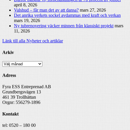
april 8, 2026
Valshud – får man det av att dansa?
mars 27, 2026
Det anrika verkets sockel avdammas med kraft och verkan
mars 19, 2026
Ny tubrenovering väcker minnen från klassiskt projekt
mars
11, 2026
Länk till alla Nyheter och artiklar
Arkiv
Arkiv
Adress
Fyra ESS Entreprenad AB
Grundbergsvägen 13
461 39 Trollhättan
Orgnr: 556279-1896
Kontakt
tel: 0520 – 180 00