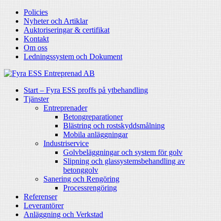
Policies
Nyheter och Artiklar
Auktoriseringar & certifikat
Kontakt
Om oss
Ledningssystem och Dokument
Start – Fyra ESS proffs på ytbehandling
Tjänster
Entreprenader
Betongreparationer
Blästring och rostskyddsmålning
Mobila anläggningar
Industriservice
Golvbeläggningar och system för golv
Slipning och glassystemsbehandling av
betonggolv
Sanering och Rengöring
Processrengöring
Referenser
Leverantörer
Anläggning och Verkstad