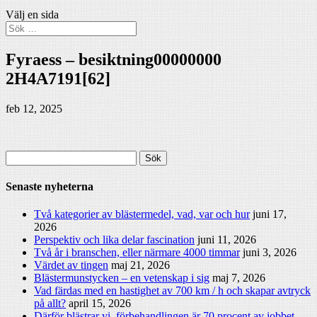
Välj en sida
Fyraess – besiktning00000000
2H4A7191[62]
feb 12, 2025
Sök
efter:
Senaste nyheterna
Två kategorier av blästermedel, vad, var och hur
juni 17,
2026
Perspektiv och lika delar fascination
juni 11, 2026
Två år i branschen, eller närmare 4000 timmar
juni 3, 2026
Värdet av tingen
maj 21, 2026
Blästermunstycken – en vetenskap i sig
maj 7, 2026
Vad färdas med en hastighet av 700 km / h och skapar avtryck
på allt?
april 15, 2026
Därför blästrar vi, förbehandlingen är 70 procent av jobbet