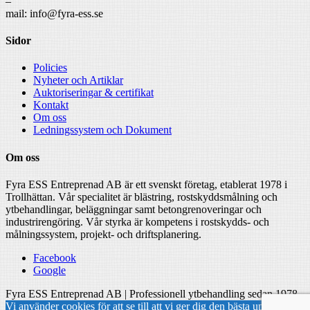
–
mail: info@fyra-ess.se
Sidor
Policies
Nyheter och Artiklar
Auktoriseringar & certifikat
Kontakt
Om oss
Ledningssystem och Dokument
Om oss
Fyra ESS Entreprenad AB är ett svenskt företag, etablerat 1978 i
Trollhättan. Vår specialitet är blästring, rostskyddsmålning och
ytbehandlingar, beläggningar samt betongrenoveringar och
industrirengöring. Vår styrka är kompetens i rostskydds- och
målningssystem, projekt- och driftsplanering.
Facebook
Google
Fyra ESS Entreprenad AB | Professionell ytbehandling sedan 1978
Vi använder cookies för att se till att vi ger dig den bästa upplevelsen