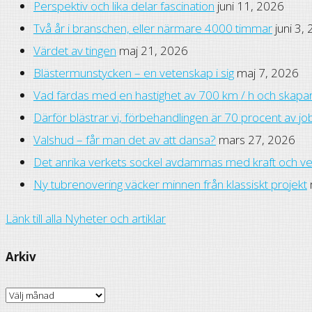
Perspektiv och lika delar fascination
juni 11, 2026
Två år i branschen, eller närmare 4000 timmar
juni 3,
Värdet av tingen
maj 21, 2026
Blästermunstycken – en vetenskap i sig
maj 7, 2026
Vad färdas med en hastighet av 700 km / h och skapar 
Därför blästrar vi, förbehandlingen är 70 procent av jo
Valshud – får man det av att dansa?
mars 27, 2026
Det anrika verkets sockel avdammas med kraft och v
Ny tubrenovering väcker minnen från klassiskt projekt
Länk till alla Nyheter och artiklar
Arkiv
Arkiv