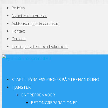
Policies
Nyheter och Artiklar
Auktoriseringar & certifikat
Kontakt
Om oss
Ledningssystem och Dokument
START – FYRA ESS PROFFS PÅ YTBEHANDLING
TJÄNSTER
ENTREPRENADER
BETONGREPARATIONER