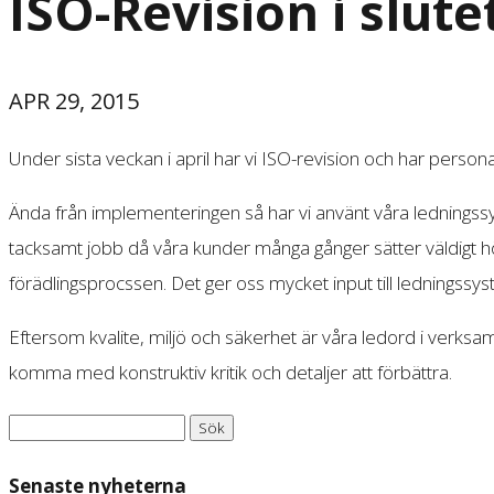
ISO-Revision i slute
APR 29, 2015
Under sista veckan i april har vi ISO-revision och har persona
Ända från implementeringen så har vi använt våra ledningssyst
tacksamt jobb då våra kunder många gånger sätter väldigt hö
förädlingsprocssen. Det ger oss mycket input till ledningssys
Eftersom kvalite, miljö och säkerhet är våra ledord i verks
komma med konstruktiv kritik och detaljer att förbättra.
Sök
efter:
Senaste nyheterna