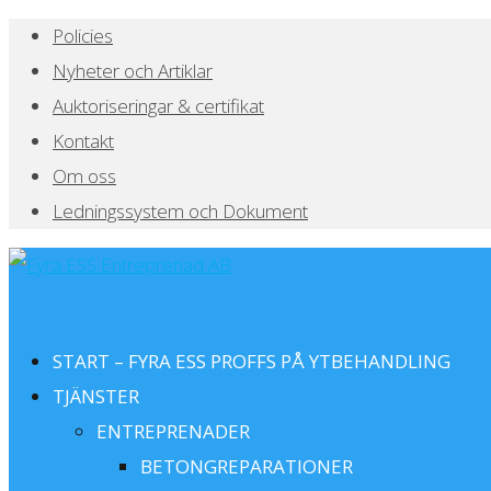
Policies
Nyheter och Artiklar
Auktoriseringar & certifikat
Kontakt
Om oss
Ledningssystem och Dokument
START – FYRA ESS PROFFS PÅ YTBEHANDLING
TJÄNSTER
ENTREPRENADER
BETONGREPARATIONER