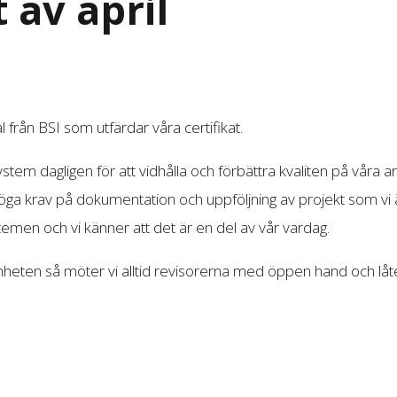
t av april
l från BSI som utfärdar våra certifikat.
em dagligen för att vidhålla och förbättra kvaliten på våra ar
ga krav på dokumentation och uppföljning av projekt som vi ä
temen och vi känner att det är en del av vår vardag.
amheten så möter vi alltid revisorerna med öppen hand och låt