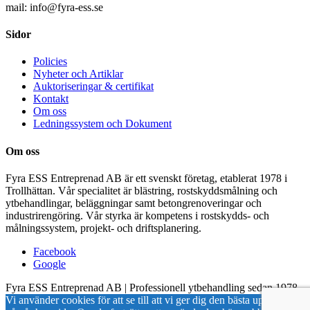
mail: info@fyra-ess.se
Sidor
Policies
Nyheter och Artiklar
Auktoriseringar & certifikat
Kontakt
Om oss
Ledningssystem och Dokument
Om oss
Fyra ESS Entreprenad AB är ett svenskt företag, etablerat 1978 i
Trollhättan. Vår specialitet är blästring, rostskyddsmålning och
ytbehandlingar, beläggningar samt betongrenoveringar och
industrirengöring. Vår styrka är kompetens i rostskydds- och
målningssystem, projekt- och driftsplanering.
Facebook
Google
Fyra ESS Entreprenad AB | Professionell ytbehandling sedan 1978
Vi använder cookies för att se till att vi ger dig den bästa upplevelsen