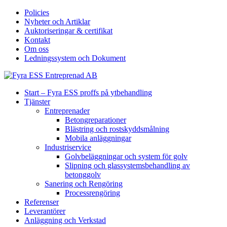
Policies
Nyheter och Artiklar
Auktoriseringar & certifikat
Kontakt
Om oss
Ledningssystem och Dokument
Start – Fyra ESS proffs på ytbehandling
Tjänster
Entreprenader
Betongreparationer
Blästring och rostskyddsmålning
Mobila anläggningar
Industriservice
Golvbeläggningar och system för golv
Slipning och glassystemsbehandling av
betonggolv
Sanering och Rengöring
Processrengöring
Referenser
Leverantörer
Anläggning och Verkstad