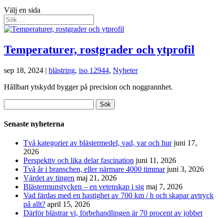
Välj en sida
Temperaturer, rostgrader och ytprofil
sep 18, 2024
|
blästring
,
iso 12944
,
Nyheter
Hållbart ytskydd bygger på precision och noggrannhet.
Sök
efter:
Senaste nyheterna
Två kategorier av blästermedel, vad, var och hur
juni 17,
2026
Perspektiv och lika delar fascination
juni 11, 2026
Två år i branschen, eller närmare 4000 timmar
juni 3, 2026
Värdet av tingen
maj 21, 2026
Blästermunstycken – en vetenskap i sig
maj 7, 2026
Vad färdas med en hastighet av 700 km / h och skapar avtryck
på allt?
april 15, 2026
Därför blästrar vi, förbehandlingen är 70 procent av jobbet