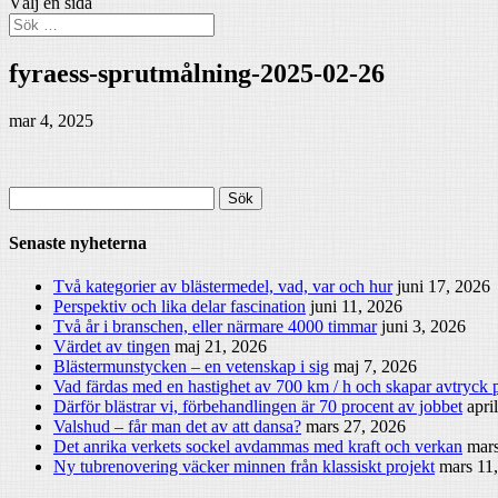
Välj en sida
fyraess-sprutmålning-2025-02-26
mar 4, 2025
Sök
efter:
Senaste nyheterna
Två kategorier av blästermedel, vad, var och hur
juni 17, 2026
Perspektiv och lika delar fascination
juni 11, 2026
Två år i branschen, eller närmare 4000 timmar
juni 3, 2026
Värdet av tingen
maj 21, 2026
Blästermunstycken – en vetenskap i sig
maj 7, 2026
Vad färdas med en hastighet av 700 km / h och skapar avtryck p
Därför blästrar vi, förbehandlingen är 70 procent av jobbet
apri
Valshud – får man det av att dansa?
mars 27, 2026
Det anrika verkets sockel avdammas med kraft och verkan
mars
Ny tubrenovering väcker minnen från klassiskt projekt
mars 11