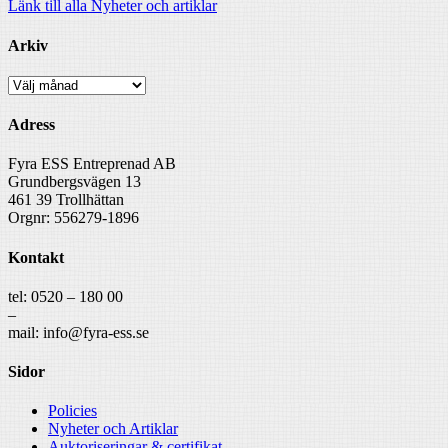
Länk till alla Nyheter och artiklar
Arkiv
Arkiv
Adress
Fyra ESS Entreprenad AB
Grundbergsvägen 13
461 39 Trollhättan
Orgnr: 556279-1896
Kontakt
tel: 0520 – 180 00
–
mail: info@fyra-ess.se
Sidor
Policies
Nyheter och Artiklar
Auktoriseringar & certifikat