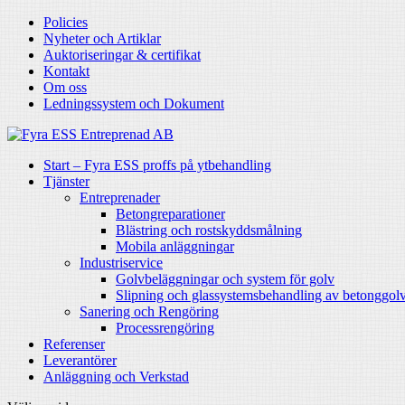
Policies
Nyheter och Artiklar
Auktoriseringar & certifikat
Kontakt
Om oss
Ledningssystem och Dokument
Start – Fyra ESS proffs på ytbehandling
Tjänster
Entreprenader
Betongreparationer
Blästring och rostskyddsmålning
Mobila anläggningar
Industriservice
Golvbeläggningar och system för golv
Slipning och glassystemsbehandling av betonggol
Sanering och Rengöring
Processrengöring
Referenser
Leverantörer
Anläggning och Verkstad