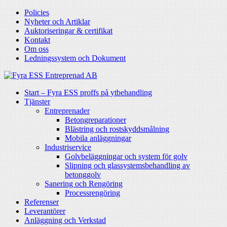
Policies
Nyheter och Artiklar
Auktoriseringar & certifikat
Kontakt
Om oss
Ledningssystem och Dokument
Start – Fyra ESS proffs på ytbehandling
Tjänster
Entreprenader
Betongreparationer
Blästring och rostskyddsmålning
Mobila anläggningar
Industriservice
Golvbeläggningar och system för golv
Slipning och glassystemsbehandling av
betonggolv
Sanering och Rengöring
Processrengöring
Referenser
Leverantörer
Anläggning och Verkstad