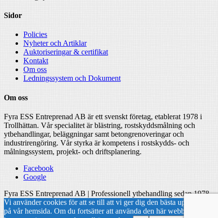
Sidor
Policies
Nyheter och Artiklar
Auktoriseringar & certifikat
Kontakt
Om oss
Ledningssystem och Dokument
Om oss
Fyra ESS Entreprenad AB är ett svenskt företag, etablerat 1978 i
Trollhättan. Vår specialitet är blästring, rostskyddsmålning och
ytbehandlingar, beläggningar samt betongrenoveringar och
industrirengöring. Vår styrka är kompetens i rostskydds- och
målningssystem, projekt- och driftsplanering.
Facebook
Google
Fyra ESS Entreprenad AB | Professionell ytbehandling sedan 1978
Vi använder cookies för att se till att vi ger dig den bästa upplevelsen
på vår hemsida. Om du fortsätter att använda den här webbplatsen