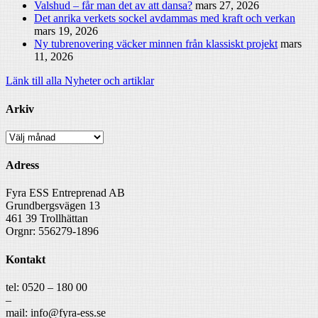
Valshud – får man det av att dansa?
mars 27, 2026
Det anrika verkets sockel avdammas med kraft och verkan
mars 19, 2026
Ny tubrenovering väcker minnen från klassiskt projekt
mars
11, 2026
Länk till alla Nyheter och artiklar
Arkiv
Arkiv
Adress
Fyra ESS Entreprenad AB
Grundbergsvägen 13
461 39 Trollhättan
Orgnr: 556279-1896
Kontakt
tel: 0520 – 180 00
–
mail: info@fyra-ess.se