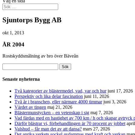
Välj en sida
Sjuntorps Bygg AB
okt 1, 2013
ÅR 2004
Rostskyddsmålning av bro över Bäveån
Sök
efter:
Senaste nyheterna
Två kategorier av blästermedel, vad, var och hur
juni 17, 2026
Perspektiv och lika delar fascination
juni 11, 2026
Två år i branschen, eller närmare 4000 timmar
juni 3, 2026
Värdet av tingen
maj 21, 2026
Blästermunstycken – en vetenskap i sig
maj 7, 2026
Vad färdas med en hastighet av 700 km / h och skapar avtryck p
Därför blästrar vi, förbehandlingen är 70 procent av jobbet
apri
Valshud – får man det av att dansa?
mars 27, 2026
Det anrika verkets sockel avdammas med kraft och verkan
mars