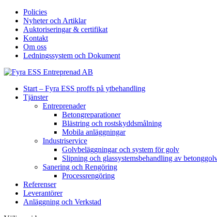
Policies
Nyheter och Artiklar
Auktoriseringar & certifikat
Kontakt
Om oss
Ledningssystem och Dokument
Start – Fyra ESS proffs på ytbehandling
Tjänster
Entreprenader
Betongreparationer
Blästring och rostskyddsmålning
Mobila anläggningar
Industriservice
Golvbeläggningar och system för golv
Slipning och glassystemsbehandling av betonggol
Sanering och Rengöring
Processrengöring
Referenser
Leverantörer
Anläggning och Verkstad