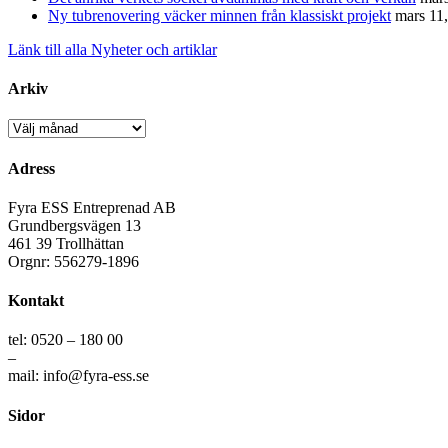
Ny tubrenovering väcker minnen från klassiskt projekt
mars 11
Länk till alla Nyheter och artiklar
Arkiv
Arkiv
Adress
Fyra ESS Entreprenad AB
Grundbergsvägen 13
461 39 Trollhättan
Orgnr: 556279-1896
Kontakt
tel: 0520 – 180 00
–
mail: info@fyra-ess.se
Sidor