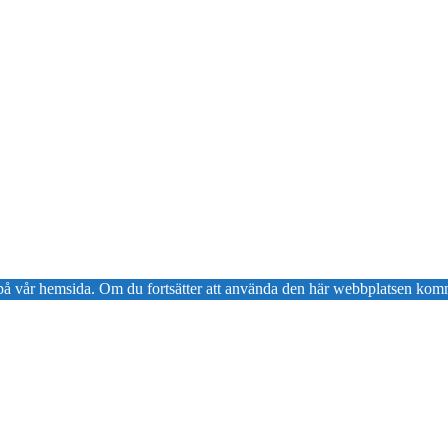
en på vår hemsida. Om du fortsätter att använda den här webbplatsen komm