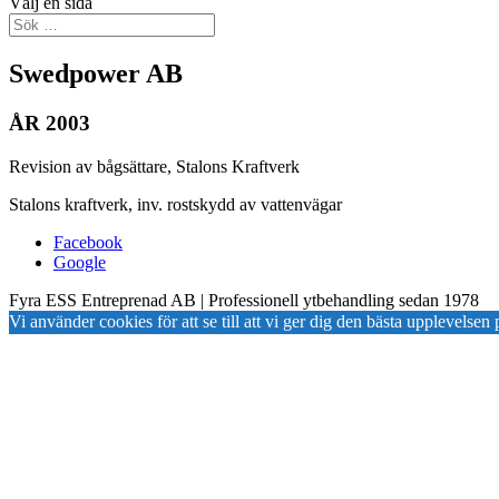
Välj en sida
Swedpower AB
ÅR 2003
Revision av bågsättare, Stalons Kraftverk
Stalons kraftverk, inv. rostskydd av vattenvägar
Facebook
Google
Fyra ESS Entreprenad AB | Professionell ytbehandling sedan 1978
Vi använder cookies för att se till att vi ger dig den bästa upplevels