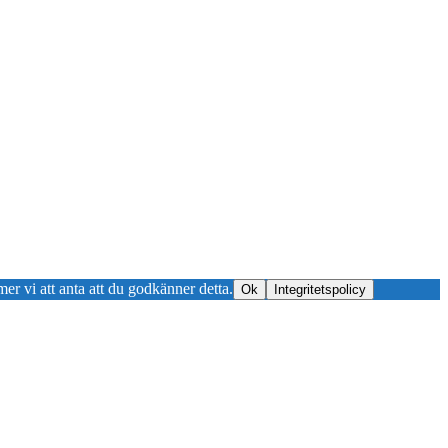
er vi att anta att du godkänner detta.
Ok
Integritetspolicy