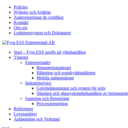
Policies
Nyheter och Artiklar
Auktoriseringar & certifikat
Kontakt
Om oss
Ledningssystem och Dokument
Start – Fyra ESS proffs på ytbehandling
Tjänster
Entreprenader
Betongreparationer
Blästring och rostskyddsmålning
Mobila anläggningar
Industriservice
Golvbeläggningar och system för golv
Slipning och glassystemsbehandling av betonggol
Sanering och Rengöring
Processrengöring
Referenser
Leverantörer
Anläggning och Verkstad