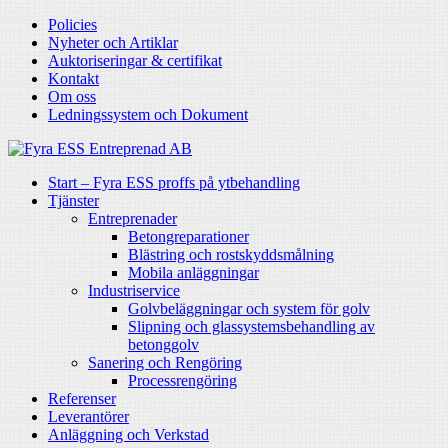
Policies
Nyheter och Artiklar
Auktoriseringar & certifikat
Kontakt
Om oss
Ledningssystem och Dokument
Start – Fyra ESS proffs på ytbehandling
Tjänster
Entreprenader
Betongreparationer
Blästring och rostskyddsmålning
Mobila anläggningar
Industriservice
Golvbeläggningar och system för golv
Slipning och glassystemsbehandling av
betonggolv
Sanering och Rengöring
Processrengöring
Referenser
Leverantörer
Anläggning och Verkstad