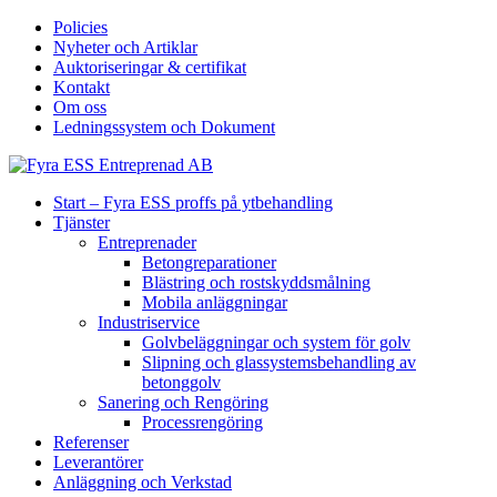
Policies
Nyheter och Artiklar
Auktoriseringar & certifikat
Kontakt
Om oss
Ledningssystem och Dokument
Start – Fyra ESS proffs på ytbehandling
Tjänster
Entreprenader
Betongreparationer
Blästring och rostskyddsmålning
Mobila anläggningar
Industriservice
Golvbeläggningar och system för golv
Slipning och glassystemsbehandling av
betonggolv
Sanering och Rengöring
Processrengöring
Referenser
Leverantörer
Anläggning och Verkstad