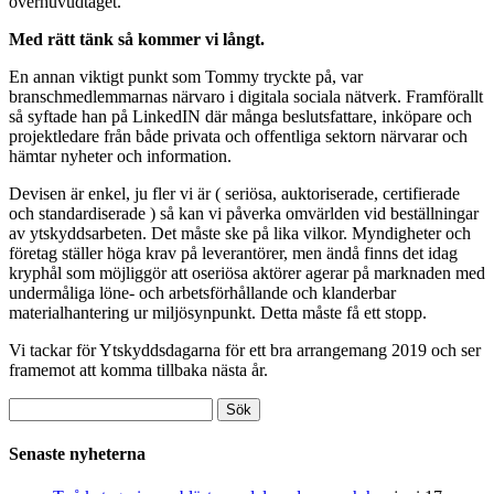
överhuvudtaget.
Med rätt tänk så kommer vi långt.
En annan viktigt punkt som Tommy tryckte på, var
branschmedlemmarnas närvaro i digitala sociala nätverk. Framförallt
så syftade han på LinkedIN där många beslutsfattare, inköpare och
projektledare från både privata och offentliga sektorn närvarar och
hämtar nyheter och information.
Devisen är enkel, ju fler vi är ( seriösa, auktoriserade, certifierade
och standardiserade ) så kan vi påverka omvärlden vid beställningar
av ytskyddsarbeten. Det måste ske på lika vilkor. Myndigheter och
företag ställer höga krav på leverantörer, men ändå finns det idag
kryphål som möjliggör att oseriösa aktörer agerar på marknaden med
undermåliga löne- och arbetsförhållande och klanderbar
materialhantering ur miljösynpunkt. Detta måste få ett stopp.
Vi tackar för Ytskyddsdagarna för ett bra arrangemang 2019 och ser
framemot att komma tillbaka nästa år.
Sök
efter:
Senaste nyheterna