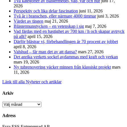
Två kategorier av blästermedel, vad, var och hur
juni 17,
2026
Perspektiv och lika delar fascination
juni 11, 2026
Två år i branschen, eller närmare 4000 timmar
juni 3, 2026
Värdet av tingen
maj 21, 2026
Blästermunstycken – en vetenskap i sig
maj 7, 2026
Vad färdas med en hastighet av 700 km / h och skapar avtryck
på allt?
april 15, 2026
Därför blästrar vi, förbehandlingen är 70 procent av jobbet
april 8, 2026
Valshud – får man det av att dansa?
mars 27, 2026
Det anrika verkets sockel avdammas med kraft och verkan
mars 19, 2026
Ny tubrenovering väcker minnen från klassiskt projekt
mars
11, 2026
Länk till alla Nyheter och artiklar
Arkiv
Arkiv
Adress
Fyra ESS Entreprenad AB