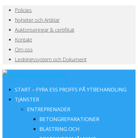
Policies
Nyheter och Artiklar
Auktoriseringar & certifikat
Kontakt
Om oss
Ledningssystem och Dokument
START – FYRA ESS PROFFS PÅ YTBEHANDLING
TJÄNSTER
ENTREPRENADER
BETONGREPARATIONER
BLÄSTRING OCH