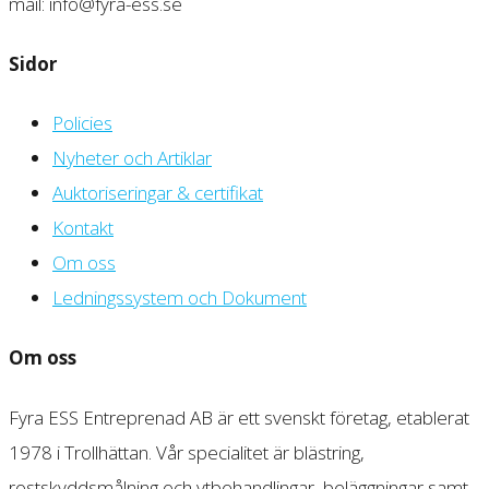
mail: info@fyra-ess.se
Sidor
Policies
Nyheter och Artiklar
Auktoriseringar & certifikat
Kontakt
Om oss
Ledningssystem och Dokument
Om oss
Fyra ESS Entreprenad AB är ett svenskt företag, etablerat
1978 i Trollhättan. Vår specialitet är blästring,
rostskyddsmålning och ytbehandlingar, beläggningar samt