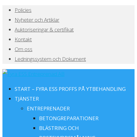
Policies
Nyheter och Artiklar
Auktoriseringar & certifikat
Kontakt
Om oss
Ledningssystem och Dokument
START – FYRA ESS PROFFS PÅ YTBEHANDLING
TJÄNSTER
ENTREPRENADER
BETONGREPARATIONER
BLÄSTRING OCH