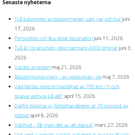
Senaste nyheterna
Två kategorier av blästermedel, vad, var och hur
juni
17, 2026
Perspektiv och lika delar fascination
juni 11, 2026
Två år i branschen, eller närmare 4000 timmar
juni 3,
2026
Värdet av tingen
maj 21, 2026
Blästermunstycken – en vetenskap i sig
maj 7, 2026
Vad färdas med en hastighet av 700 km / h och
skapar avtryck på allt?
april 15, 2026
Därför blästrar vi, förbehandlingen är 70 procent av
jobbet
april 8, 2026
Valshud – får man det av att dansa?
mars 27, 2026
Det anrika verkets sockel avdammas med kraft och