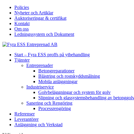
Policies
Nyheter och Artiklar
Auktoriseringar & certifikat
Kontakt
Om oss
Ledningssystem och Dokument
Start – Fyra ESS proffs på ytbehandling
Tjänster
Entreprenader
Betongreparationer
Blästring och rostskyddsmålning
Mobila anläggningar
Industriservice
Golvbeläggningar och system för golv
Slipning och glassystemsbehandling av betonggol
Sanering och Rengöring
Processrengöring
Referenser
Leverantörer
Anläggning och Verkstad