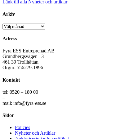
Länk till alla Nyheter och artiklar
Arkiv
Arkiv
Adress
Fyra ESS Entreprenad AB
Grundbergsvägen 13
461 39 Trollhättan
Orgnr: 556279-1896
Kontakt
tel: 0520 – 180 00
–
mail: info@fyra-ess.se
Sidor
Policies
Nyheter och Artiklar
Auktoriseringar & certifikat