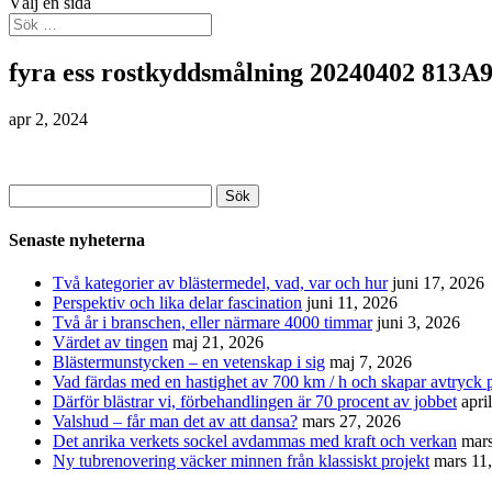
Välj en sida
fyra ess rostkyddsmålning 20240402 813A
apr 2, 2024
Sök
efter:
Senaste nyheterna
Två kategorier av blästermedel, vad, var och hur
juni 17, 2026
Perspektiv och lika delar fascination
juni 11, 2026
Två år i branschen, eller närmare 4000 timmar
juni 3, 2026
Värdet av tingen
maj 21, 2026
Blästermunstycken – en vetenskap i sig
maj 7, 2026
Vad färdas med en hastighet av 700 km / h och skapar avtryck p
Därför blästrar vi, förbehandlingen är 70 procent av jobbet
apri
Valshud – får man det av att dansa?
mars 27, 2026
Det anrika verkets sockel avdammas med kraft och verkan
mars
Ny tubrenovering väcker minnen från klassiskt projekt
mars 11