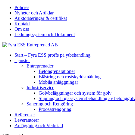
Policies
Nyheter och Artiklar
Auktoriseringar & certifikat
Kontakt
Om oss
Ledningssystem och Dokument
Start – Fyra ESS proffs på ytbehandling
Tjänster
Entreprenader
Betongreparationer
Blästring och rostskyddsmålning
Mobila anläggningar
Industriservice
Golvbeläggningar och system för golv
Slipning och glassystemsbehandling av betonggol
Sanering och Rengöring
Processrengöring
Referenser
Leverantörer
Anläggning och Verkstad