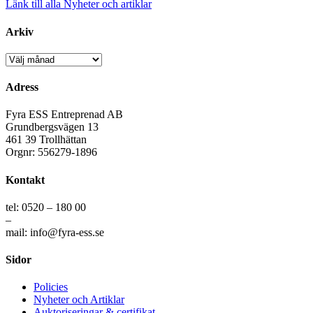
Länk till alla Nyheter och artiklar
Arkiv
Arkiv
Adress
Fyra ESS Entreprenad AB
Grundbergsvägen 13
461 39 Trollhättan
Orgnr: 556279-1896
Kontakt
tel: 0520 – 180 00
–
mail: info@fyra-ess.se
Sidor
Policies
Nyheter och Artiklar
Auktoriseringar & certifikat