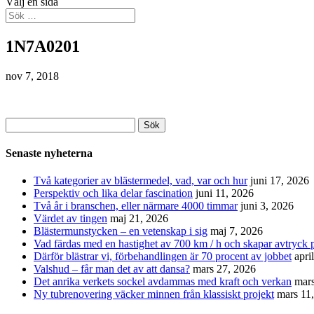
Välj en sida
1N7A0201
nov 7, 2018
Sök
efter:
Senaste nyheterna
Två kategorier av blästermedel, vad, var och hur
juni 17, 2026
Perspektiv och lika delar fascination
juni 11, 2026
Två år i branschen, eller närmare 4000 timmar
juni 3, 2026
Värdet av tingen
maj 21, 2026
Blästermunstycken – en vetenskap i sig
maj 7, 2026
Vad färdas med en hastighet av 700 km / h och skapar avtryck p
Därför blästrar vi, förbehandlingen är 70 procent av jobbet
apri
Valshud – får man det av att dansa?
mars 27, 2026
Det anrika verkets sockel avdammas med kraft och verkan
mars
Ny tubrenovering väcker minnen från klassiskt projekt
mars 11