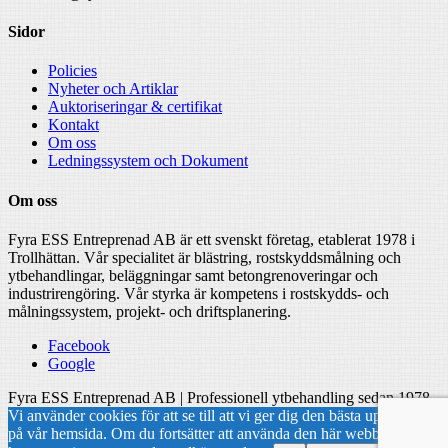
Sidor
Policies
Nyheter och Artiklar
Auktoriseringar & certifikat
Kontakt
Om oss
Ledningssystem och Dokument
Om oss
Fyra ESS Entreprenad AB är ett svenskt företag, etablerat 1978 i
Trollhättan. Vår specialitet är blästring, rostskyddsmålning och
ytbehandlingar, beläggningar samt betongrenoveringar och
industrirengöring. Vår styrka är kompetens i rostskydds- och
målningssystem, projekt- och driftsplanering.
Facebook
Google
Fyra ESS Entreprenad AB | Professionell ytbehandling sedan 1978
Vi använder cookies för att se till att vi ger dig den bästa upplevelsen
på vår hemsida. Om du fortsätter att använda den här webbplatsen