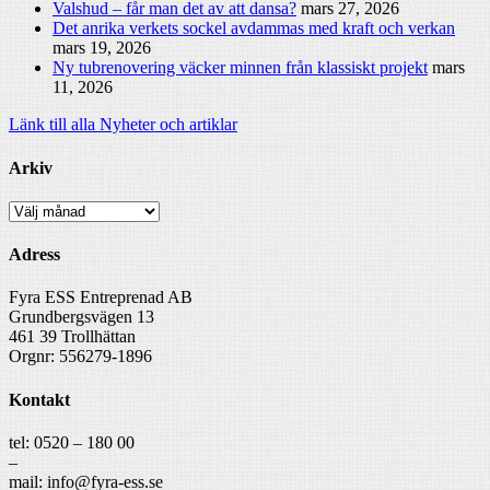
Valshud – får man det av att dansa?
mars 27, 2026
Det anrika verkets sockel avdammas med kraft och verkan
mars 19, 2026
Ny tubrenovering väcker minnen från klassiskt projekt
mars
11, 2026
Länk till alla Nyheter och artiklar
Arkiv
Arkiv
Adress
Fyra ESS Entreprenad AB
Grundbergsvägen 13
461 39 Trollhättan
Orgnr: 556279-1896
Kontakt
tel: 0520 – 180 00
–
mail: info@fyra-ess.se