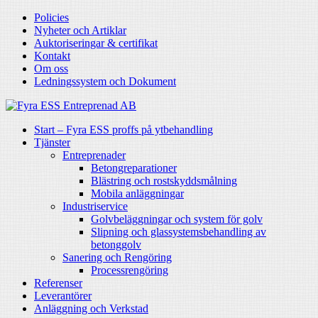
Policies
Nyheter och Artiklar
Auktoriseringar & certifikat
Kontakt
Om oss
Ledningssystem och Dokument
Start – Fyra ESS proffs på ytbehandling
Tjänster
Entreprenader
Betongreparationer
Blästring och rostskyddsmålning
Mobila anläggningar
Industriservice
Golvbeläggningar och system för golv
Slipning och glassystemsbehandling av
betonggolv
Sanering och Rengöring
Processrengöring
Referenser
Leverantörer
Anläggning och Verkstad