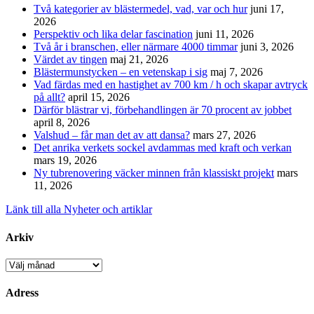
Två kategorier av blästermedel, vad, var och hur
juni 17,
2026
Perspektiv och lika delar fascination
juni 11, 2026
Två år i branschen, eller närmare 4000 timmar
juni 3, 2026
Värdet av tingen
maj 21, 2026
Blästermunstycken – en vetenskap i sig
maj 7, 2026
Vad färdas med en hastighet av 700 km / h och skapar avtryck
på allt?
april 15, 2026
Därför blästrar vi, förbehandlingen är 70 procent av jobbet
april 8, 2026
Valshud – får man det av att dansa?
mars 27, 2026
Det anrika verkets sockel avdammas med kraft och verkan
mars 19, 2026
Ny tubrenovering väcker minnen från klassiskt projekt
mars
11, 2026
Länk till alla Nyheter och artiklar
Arkiv
Arkiv
Adress