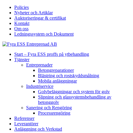
Policies
Nyheter och Artiklar
Auktoriseringar & certifikat
Kontakt
Om oss
Ledningssystem och Dokument
Start – Fyra ESS proffs på ytbehandling
Tjänster
Entreprenader
Betongreparationer
Blästring och rostskyddsmålning
Mobila anläggningar
Industriservice
Golvbeläggningar och system för golv
Slipning och glassystemsbehandling av
betonggolv
Sanering och Rengöring
Processrengöring
Referenser
Leverantörer
Anläggning och Verkstad