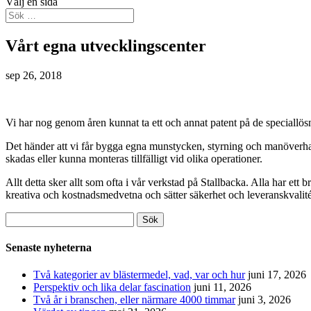
Välj en sida
Vårt egna utvecklingscenter
sep 26, 2018
Vi har nog genom åren kunnat ta ett och annat patent på de speciallösn
Det händer att vi får bygga egna munstycken, styrning och manöverhand
skadas eller kunna monteras tillfälligt vid olika operationer.
Allt detta sker allt som ofta i vår verkstad på Stallbacka. Alla har ett
kreativa och kostnadsmedvetna och sätter säkerhet och leveranskvalité 
Sök
efter:
Senaste nyheterna
Två kategorier av blästermedel, vad, var och hur
juni 17, 2026
Perspektiv och lika delar fascination
juni 11, 2026
Två år i branschen, eller närmare 4000 timmar
juni 3, 2026