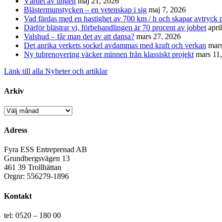
Värdet av tingen
maj 21, 2026
Blästermunstycken – en vetenskap i sig
maj 7, 2026
Vad färdas med en hastighet av 700 km / h och skapar avtryck p
Därför blästrar vi, förbehandlingen är 70 procent av jobbet
apri
Valshud – får man det av att dansa?
mars 27, 2026
Det anrika verkets sockel avdammas med kraft och verkan
mars
Ny tubrenovering väcker minnen från klassiskt projekt
mars 11
Länk till alla Nyheter och artiklar
Arkiv
Arkiv
Adress
Fyra ESS Entreprenad AB
Grundbergsvägen 13
461 39 Trollhättan
Orgnr: 556279-1896
Kontakt
tel: 0520 – 180 00