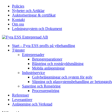
Policies
Nyheter och Artiklar
Auktoriseringar & certifikat
Kontakt
Om oss
Ledningssystem och Dokument
Start – Fyra ESS proffs på ytbehandling
Tjänster
Entreprenader
Betongreparationer
Blästring och rostskyddsmålning
Mobila anläggningar
Industriservice
Golvbeläggningar och system för golv
Slipning och glassystemsbehandling av betonggol
Sanering och Rengöring
Processrengöring
Referenser
Leverantörer
Anläggning och Verkstad