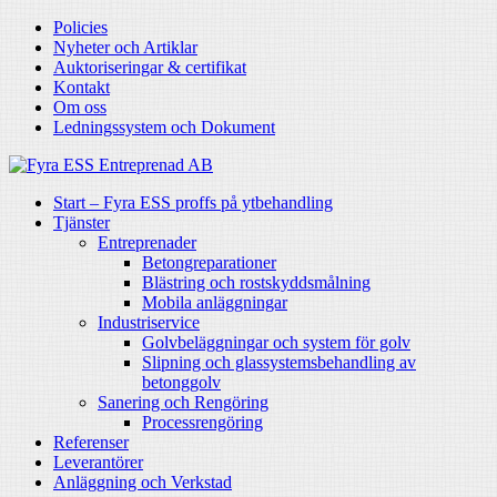
Policies
Nyheter och Artiklar
Auktoriseringar & certifikat
Kontakt
Om oss
Ledningssystem och Dokument
Start – Fyra ESS proffs på ytbehandling
Tjänster
Entreprenader
Betongreparationer
Blästring och rostskyddsmålning
Mobila anläggningar
Industriservice
Golvbeläggningar och system för golv
Slipning och glassystemsbehandling av
betonggolv
Sanering och Rengöring
Processrengöring
Referenser
Leverantörer
Anläggning och Verkstad