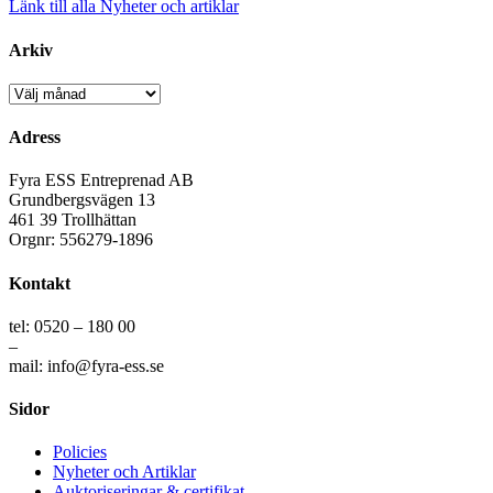
Länk till alla Nyheter och artiklar
Arkiv
Arkiv
Adress
Fyra ESS Entreprenad AB
Grundbergsvägen 13
461 39 Trollhättan
Orgnr: 556279-1896
Kontakt
tel: 0520 – 180 00
–
mail: info@fyra-ess.se
Sidor
Policies
Nyheter och Artiklar
Auktoriseringar & certifikat