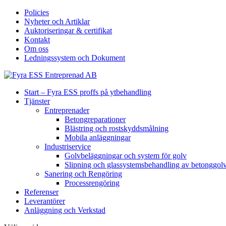
Policies
Nyheter och Artiklar
Auktoriseringar & certifikat
Kontakt
Om oss
Ledningssystem och Dokument
Start – Fyra ESS proffs på ytbehandling
Tjänster
Entreprenader
Betongreparationer
Blästring och rostskyddsmålning
Mobila anläggningar
Industriservice
Golvbeläggningar och system för golv
Slipning och glassystemsbehandling av betonggol
Sanering och Rengöring
Processrengöring
Referenser
Leverantörer
Anläggning och Verkstad