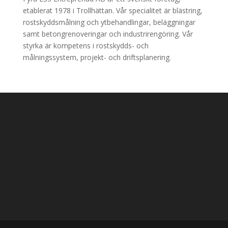
etablerat 1978 i Trollhättan. Vår specialitet är blästring,
rostskyddsmålning och ytbehandlingar, beläggningar
samt betongrenoveringar och industrirengöring. Vår
styrka är kompetens i rostskydds- och
målningssystem, projekt- och driftsplanering.