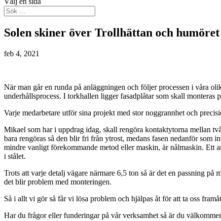
Välj en sida
Solen skiner över Trollhättan och humöret
feb 4, 2021
När man går en runda på anläggningen och följer processen i våra olik
underhållsprocess. I torkhallen ligger fasadplåtar som skall monteras på 
Varje medarbetare utför sina projekt med stor noggrannhet och precisi
Mikael som har i uppdrag idag, skall rengöra kontaktytorna mellan två 
bara rengöras så den blir fri från ytrost, medans fasen nedanför som i
mindre vanligt förekommande metod eller maskin, är nålmaskin. Ett antal
i stålet.
Trots att varje detalj vägare närmare 6,5 ton så är det en passning på m
det blir problem med monteringen.
Så i allt vi gör så får vi lösa problem och hjälpas åt för att ta oss framåt
Har du frågor eller funderingar på vår verksamhet så är du välkommen