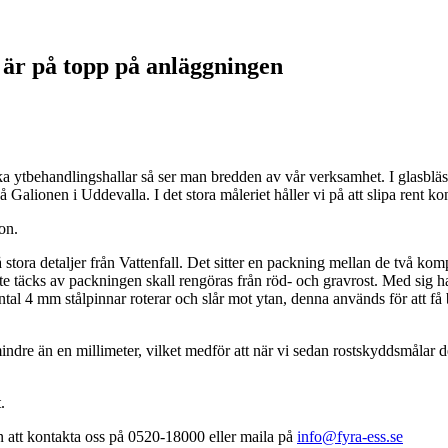
 är på topp på anläggningen
a ytbehandlingshallar så ser man bredden av vår verksamhet. I glasbläst
Galionen i Uddevalla. I det stora måleriet håller vi på att slipa rent kon
on.
stora detaljer från Vattenfall. Det sitter en packning mellan de två ko
nte täcks av packningen skall rengöras från röd- och gravrost. Med sig 
 4 mm stålpinnar roterar och slår mot ytan, denna används för att få bort
indre än en millimeter, vilket medför att när vi sedan rostskyddsmålar de
.
 att kontakta oss på 0520-18000 eller maila på
info@fyra-ess.se