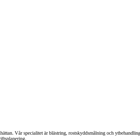
lhättan. Vår specialitet är blästring, rostskyddsmålning och ytbehandli
iftsplanering.