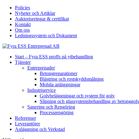
Policies
Nyheter och Artiklar
Auktoriseringar & certifikat
Kontakt
Om oss
Ledningssystem och Dokument
Start – Fyra ESS proffs på ytbehandling
Tjänster
Entreprenader
Betongreparationer
Blästring och rostskyddsmålning
Mobila anläggningar
Industriservice
Golvbeläggningar och system för golv
Slipning och glassystemsbehandling av betonggol
Sanering och Rengöring
Processrengöring
Referenser
Leverantörer
Anläggning och Verkstad