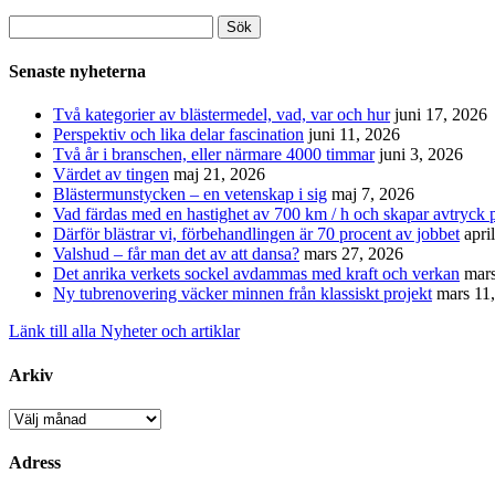
Sök
efter:
Senaste nyheterna
Två kategorier av blästermedel, vad, var och hur
juni 17, 2026
Perspektiv och lika delar fascination
juni 11, 2026
Två år i branschen, eller närmare 4000 timmar
juni 3, 2026
Värdet av tingen
maj 21, 2026
Blästermunstycken – en vetenskap i sig
maj 7, 2026
Vad färdas med en hastighet av 700 km / h och skapar avtryck p
Därför blästrar vi, förbehandlingen är 70 procent av jobbet
apri
Valshud – får man det av att dansa?
mars 27, 2026
Det anrika verkets sockel avdammas med kraft och verkan
mars
Ny tubrenovering väcker minnen från klassiskt projekt
mars 11
Länk till alla Nyheter och artiklar
Arkiv
Arkiv
Adress