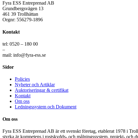
Fyra ESS Entreprenad AB
Grundbergsvägen 13
461 39 Trollhättan
Orgnr: 556279-1896
Kontakt
tel: 0520 – 180 00
–
mail: info@fyra-ess.se
Sidor
Policies
Nyheter och Artiklar
Auktoriseringar & certifikat
Kontakt
Om oss
Ledningssystem och Dokument
Om oss
Fyra ESS Entreprenad AB är ett svenskt företag, etablerat 1978 i Trol
styrka är kompetens i rostskydds- och målningssystem, projekt- och dr