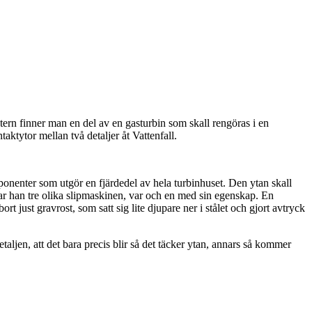
ern finner man en del av en gasturbin som skall rengöras i en
taktytor mellan två detaljer åt Vattenfall.
mponenter som utgör en fjärdedel av hela turbinhuset. Den ytan skall
har han tre olika slipmaskinen, var och en med sin egenskap. En
 just gravrost, som satt sig lite djupare ner i stålet och gjort avtryck
taljen, att det bara precis blir så det täcker ytan, annars så kommer