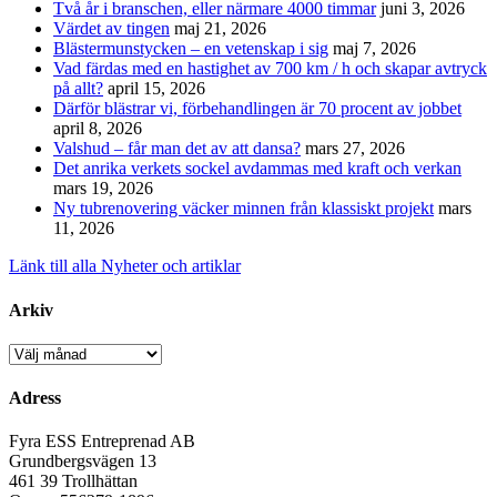
Två år i branschen, eller närmare 4000 timmar
juni 3, 2026
Värdet av tingen
maj 21, 2026
Blästermunstycken – en vetenskap i sig
maj 7, 2026
Vad färdas med en hastighet av 700 km / h och skapar avtryck
på allt?
april 15, 2026
Därför blästrar vi, förbehandlingen är 70 procent av jobbet
april 8, 2026
Valshud – får man det av att dansa?
mars 27, 2026
Det anrika verkets sockel avdammas med kraft och verkan
mars 19, 2026
Ny tubrenovering väcker minnen från klassiskt projekt
mars
11, 2026
Länk till alla Nyheter och artiklar
Arkiv
Arkiv
Adress
Fyra ESS Entreprenad AB
Grundbergsvägen 13
461 39 Trollhättan