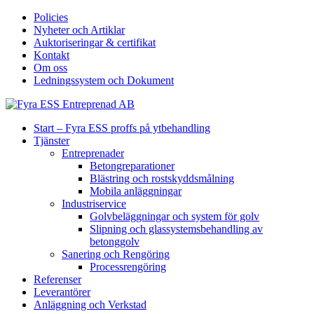
Policies
Nyheter och Artiklar
Auktoriseringar & certifikat
Kontakt
Om oss
Ledningssystem och Dokument
Start – Fyra ESS proffs på ytbehandling
Tjänster
Entreprenader
Betongreparationer
Blästring och rostskyddsmålning
Mobila anläggningar
Industriservice
Golvbeläggningar och system för golv
Slipning och glassystemsbehandling av
betonggolv
Sanering och Rengöring
Processrengöring
Referenser
Leverantörer
Anläggning och Verkstad