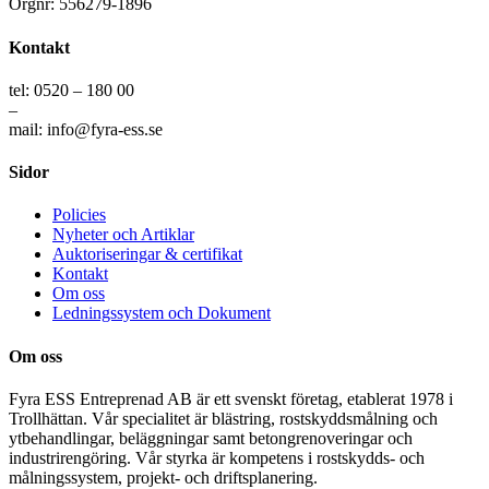
Orgnr: 556279-1896
Kontakt
tel: 0520 – 180 00
–
mail: info@fyra-ess.se
Sidor
Policies
Nyheter och Artiklar
Auktoriseringar & certifikat
Kontakt
Om oss
Ledningssystem och Dokument
Om oss
Fyra ESS Entreprenad AB är ett svenskt företag, etablerat 1978 i
Trollhättan. Vår specialitet är blästring, rostskyddsmålning och
ytbehandlingar, beläggningar samt betongrenoveringar och
industrirengöring. Vår styrka är kompetens i rostskydds- och
målningssystem, projekt- och driftsplanering.