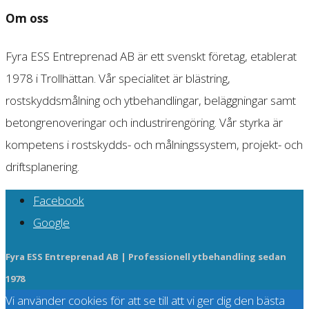
Om oss
Fyra ESS Entreprenad AB är ett svenskt företag, etablerat
1978 i Trollhättan. Vår specialitet är blästring,
rostskyddsmålning och ytbehandlingar, beläggningar samt
betongrenoveringar och industrirengöring. Vår styrka är
kompetens i rostskydds- och målningssystem, projekt- och
driftsplanering.
Facebook
Google
Fyra ESS Entreprenad AB | Professionell ytbehandling sedan
1978
Vi använder cookies för att se till att vi ger dig den bästa