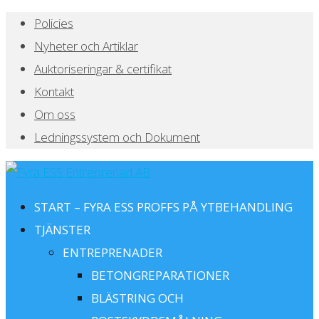
Policies
Nyheter och Artiklar
Auktoriseringar & certifikat
Kontakt
Om oss
Ledningssystem och Dokument
START – FYRA ESS PROFFS PÅ YTBEHANDLING
TJÄNSTER
ENTREPRENADER
BETONGREPARATIONER
BLÄSTRING OCH