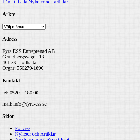
Länk till alla Nyheter och artiklar
Arkiv
Arkiv
Adress
Fyra ESS Entreprenad AB
Grundbergsvägen 13
461 39 Trollhättan
Orgnr: 556279-1896
Kontakt
tel: 0520 – 180 00
–
mail: info@fyra-ess.se
Sidor
Policies
Nyheter och Artiklar
Auktoriseringar & certifikat