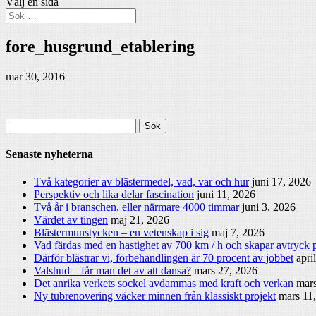
Välj en sida
fore_husgrund_etablering
mar 30, 2016
Sök
efter:
Senaste nyheterna
Två kategorier av blästermedel, vad, var och hur
juni 17, 2026
Perspektiv och lika delar fascination
juni 11, 2026
Två år i branschen, eller närmare 4000 timmar
juni 3, 2026
Värdet av tingen
maj 21, 2026
Blästermunstycken – en vetenskap i sig
maj 7, 2026
Vad färdas med en hastighet av 700 km / h och skapar avtryck p
Därför blästrar vi, förbehandlingen är 70 procent av jobbet
apri
Valshud – får man det av att dansa?
mars 27, 2026
Det anrika verkets sockel avdammas med kraft och verkan
mars
Ny tubrenovering väcker minnen från klassiskt projekt
mars 11