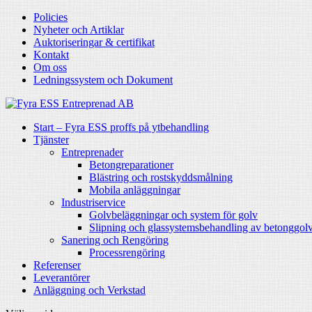
Policies
Nyheter och Artiklar
Auktoriseringar & certifikat
Kontakt
Om oss
Ledningssystem och Dokument
Start – Fyra ESS proffs på ytbehandling
Tjänster
Entreprenader
Betongreparationer
Blästring och rostskyddsmålning
Mobila anläggningar
Industriservice
Golvbeläggningar och system för golv
Slipning och glassystemsbehandling av betonggol
Sanering och Rengöring
Processrengöring
Referenser
Leverantörer
Anläggning och Verkstad