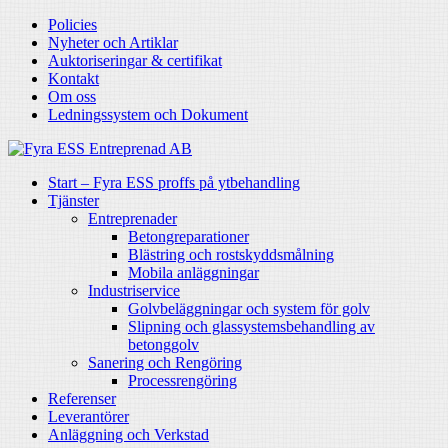
Policies
Nyheter och Artiklar
Auktoriseringar & certifikat
Kontakt
Om oss
Ledningssystem och Dokument
Start – Fyra ESS proffs på ytbehandling
Tjänster
Entreprenader
Betongreparationer
Blästring och rostskyddsmålning
Mobila anläggningar
Industriservice
Golvbeläggningar och system för golv
Slipning och glassystemsbehandling av
betonggolv
Sanering och Rengöring
Processrengöring
Referenser
Leverantörer
Anläggning och Verkstad