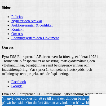
Sidor
Policies
Nyheter och Artiklar
Auktoriseringar & certifikat
Kontakt
Om oss
Ledningssystem och Dokument
Om oss
Fyra ESS Entreprenad AB är ett svenskt företag, etablerat 1978 i
Trollhättan. Vår specialitet är blästring, rostskyddsmålning och
ytbehandlingar, beläggningar samt betongrenoveringar och
industrirengöring. Vår styrka är kompetens i rostskydds- och
målningssystem, projekt- och driftsplanering.
Facebook
Google
Fyra ESS Entreprenad AB | Professionell ytbehandling sedan 1978
Vi använder cookies för att se till att vi ger dig den bästa upplevelsen
på vår hemsida. Om du fortsätter att använda den här webbplatsen