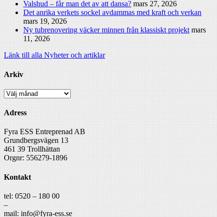
Valshud – får man det av att dansa?
mars 27, 2026
Det anrika verkets sockel avdammas med kraft och verkan
mars 19, 2026
Ny tubrenovering väcker minnen från klassiskt projekt
mars
11, 2026
Länk till alla Nyheter och artiklar
Arkiv
Arkiv
Adress
Fyra ESS Entreprenad AB
Grundbergsvägen 13
461 39 Trollhättan
Orgnr: 556279-1896
Kontakt
tel: 0520 – 180 00
–
mail: info@fyra-ess.se