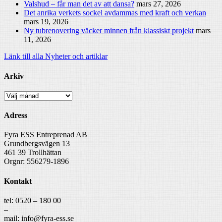
Valshud – får man det av att dansa?
mars 27, 2026
Det anrika verkets sockel avdammas med kraft och verkan
mars 19, 2026
Ny tubrenovering väcker minnen från klassiskt projekt
mars
11, 2026
Länk till alla Nyheter och artiklar
Arkiv
Arkiv
Adress
Fyra ESS Entreprenad AB
Grundbergsvägen 13
461 39 Trollhättan
Orgnr: 556279-1896
Kontakt
tel: 0520 – 180 00
–
mail: info@fyra-ess.se