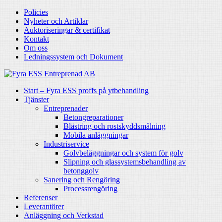
Policies
Nyheter och Artiklar
Auktoriseringar & certifikat
Kontakt
Om oss
Ledningssystem och Dokument
Start – Fyra ESS proffs på ytbehandling
Tjänster
Entreprenader
Betongreparationer
Blästring och rostskyddsmålning
Mobila anläggningar
Industriservice
Golvbeläggningar och system för golv
Slipning och glassystemsbehandling av
betonggolv
Sanering och Rengöring
Processrengöring
Referenser
Leverantörer
Anläggning och Verkstad