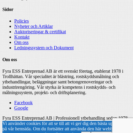
Sidor
Policies
Nyheter och Artiklar
Auktoriseringar & certifikat
Kontakt
Om oss
Ledningssystem och Dokument
Om oss
Fyra ESS Entreprenad AB är ett svenskt företag, etablerat 1978 i
Trollhättan. Vår specialitet är blästring, rostskyddsmålning och
ytbehandlingar, beläggningar samt betongrenoveringar och
industrirengöring. Vår styrka är kompetens i rostskydds- och
målningssystem, projekt- och driftsplanering.
Facebook
Google
Fyra ESS Entreprenad AB | Professionell ytbehandling sedan 1978
Vi använder cookies för att se till att vi ger dig den bästa upplevelsen
på vår hemsida. Om du fortsätter att använda den här webbplatsen