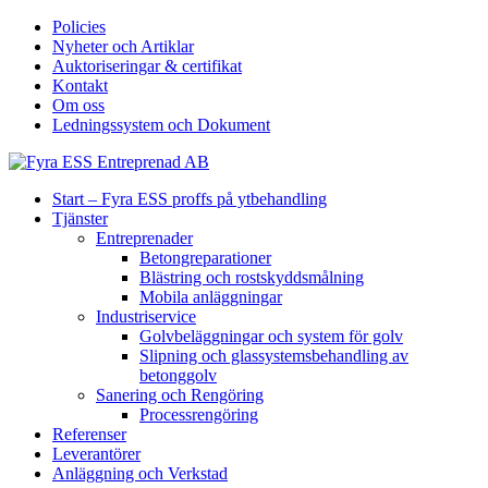
Policies
Nyheter och Artiklar
Auktoriseringar & certifikat
Kontakt
Om oss
Ledningssystem och Dokument
Start – Fyra ESS proffs på ytbehandling
Tjänster
Entreprenader
Betongreparationer
Blästring och rostskyddsmålning
Mobila anläggningar
Industriservice
Golvbeläggningar och system för golv
Slipning och glassystemsbehandling av
betonggolv
Sanering och Rengöring
Processrengöring
Referenser
Leverantörer
Anläggning och Verkstad