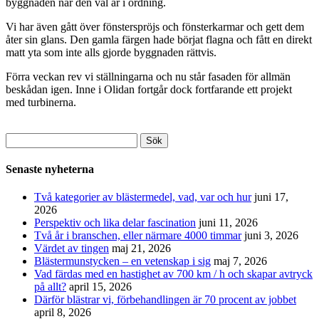
byggnaden när den väl är i ordning.
Vi har även gått över fönsterspröjs och fönsterkarmar och gett dem
åter sin glans. Den gamla färgen hade börjat flagna och fått en direkt
matt yta som inte alls gjorde byggnaden rättvis.
Förra veckan rev vi ställningarna och nu står fasaden för allmän
beskådan igen. Inne i Olidan fortgår dock fortfarande ett projekt
med turbinerna.
Sök
efter:
Senaste nyheterna
Två kategorier av blästermedel, vad, var och hur
juni 17,
2026
Perspektiv och lika delar fascination
juni 11, 2026
Två år i branschen, eller närmare 4000 timmar
juni 3, 2026
Värdet av tingen
maj 21, 2026
Blästermunstycken – en vetenskap i sig
maj 7, 2026
Vad färdas med en hastighet av 700 km / h och skapar avtryck
på allt?
april 15, 2026
Därför blästrar vi, förbehandlingen är 70 procent av jobbet
april 8, 2026