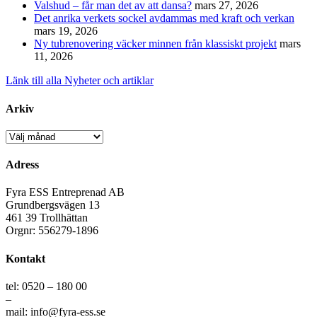
Valshud – får man det av att dansa?
mars 27, 2026
Det anrika verkets sockel avdammas med kraft och verkan
mars 19, 2026
Ny tubrenovering väcker minnen från klassiskt projekt
mars
11, 2026
Länk till alla Nyheter och artiklar
Arkiv
Arkiv
Adress
Fyra ESS Entreprenad AB
Grundbergsvägen 13
461 39 Trollhättan
Orgnr: 556279-1896
Kontakt
tel: 0520 – 180 00
–
mail: info@fyra-ess.se