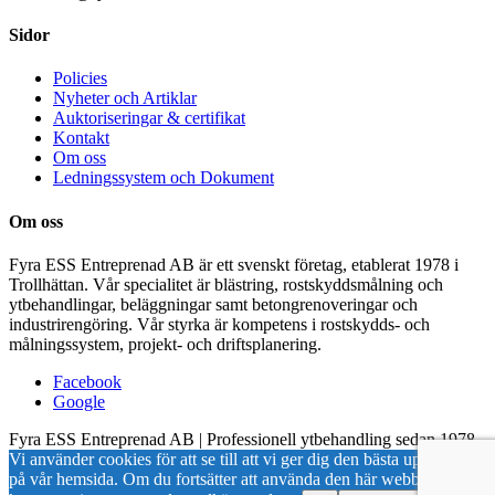
Sidor
Policies
Nyheter och Artiklar
Auktoriseringar & certifikat
Kontakt
Om oss
Ledningssystem och Dokument
Om oss
Fyra ESS Entreprenad AB är ett svenskt företag, etablerat 1978 i
Trollhättan. Vår specialitet är blästring, rostskyddsmålning och
ytbehandlingar, beläggningar samt betongrenoveringar och
industrirengöring. Vår styrka är kompetens i rostskydds- och
målningssystem, projekt- och driftsplanering.
Facebook
Google
Fyra ESS Entreprenad AB | Professionell ytbehandling sedan 1978
Vi använder cookies för att se till att vi ger dig den bästa upplevelsen
på vår hemsida. Om du fortsätter att använda den här webbplatsen