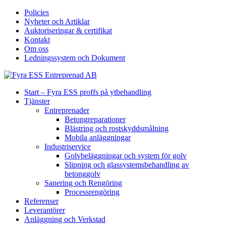
Policies
Nyheter och Artiklar
Auktoriseringar & certifikat
Kontakt
Om oss
Ledningssystem och Dokument
Start – Fyra ESS proffs på ytbehandling
Tjänster
Entreprenader
Betongreparationer
Blästring och rostskyddsmålning
Mobila anläggningar
Industriservice
Golvbeläggningar och system för golv
Slipning och glassystemsbehandling av
betonggolv
Sanering och Rengöring
Processrengöring
Referenser
Leverantörer
Anläggning och Verkstad