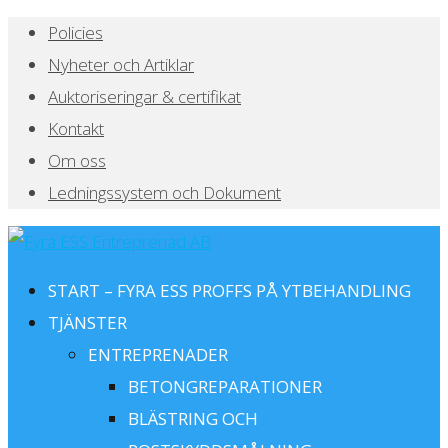
Policies
Nyheter och Artiklar
Auktoriseringar & certifikat
Kontakt
Om oss
Ledningssystem och Dokument
START – FYRA ESS PROFFS PÅ YTBEHANDLING
TJÄNSTER
ENTREPRENADER
BETONGREPARATIONER
BLÄSTRING OCH