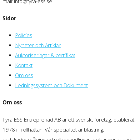
mail: info@fyra-ess.se
Sidor
Policies
Nyheter och Artiklar
Auktoriseringar & certifikat
Kontakt
Om oss
Ledningssystem och Dokument
Om oss
Fyra ESS Entreprenad AB är ett svenskt företag, etablerat
1978 i Trollhättan. Vår specialitet är blästring,
rostskyddsmålning och ytbehandlingar, beläggningar samt