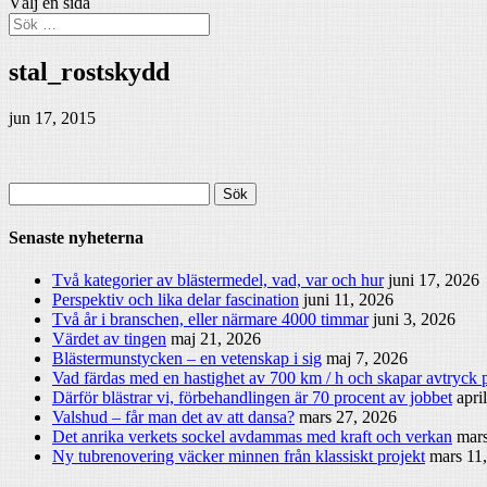
Välj en sida
stal_rostskydd
jun 17, 2015
Sök
efter:
Senaste nyheterna
Två kategorier av blästermedel, vad, var och hur
juni 17, 2026
Perspektiv och lika delar fascination
juni 11, 2026
Två år i branschen, eller närmare 4000 timmar
juni 3, 2026
Värdet av tingen
maj 21, 2026
Blästermunstycken – en vetenskap i sig
maj 7, 2026
Vad färdas med en hastighet av 700 km / h och skapar avtryck p
Därför blästrar vi, förbehandlingen är 70 procent av jobbet
apri
Valshud – får man det av att dansa?
mars 27, 2026
Det anrika verkets sockel avdammas med kraft och verkan
mars
Ny tubrenovering väcker minnen från klassiskt projekt
mars 11