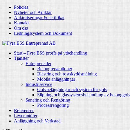
Policies
Nyheter och Artiklar
Auktoriseringar & certifikat
Kontakt
Om oss
Ledningssystem och Dokument
Start – Fyra ESS proffs på ytbehandling
Tjänster
Entreprenader
Betongreparationer
Blästring och rostskyddsmålning
Mobila anläggningar
Industriservice
Golvbeläggningar och system för golv
Slipning och glassystemsbehandling av betonggol
Sanering och Rengöring
Processrengöring
Referenser
Leverantörer
Anläggning och Verkstad