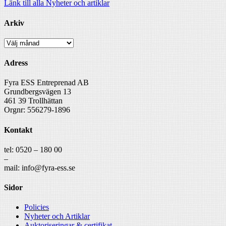
Länk till alla Nyheter och artiklar
Arkiv
Arkiv
Adress
Fyra ESS Entreprenad AB
Grundbergsvägen 13
461 39 Trollhättan
Orgnr: 556279-1896
Kontakt
tel: 0520 – 180 00
–
mail: info@fyra-ess.se
Sidor
Policies
Nyheter och Artiklar
Auktoriseringar & certifikat