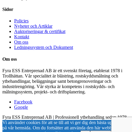
Sidor
Policies
Nyheter och Artiklar
Auktoriseringar & certifikat
Kontakt
Om oss
Ledningssystem och Dokument
Om oss
Fyra ESS Entreprenad AB är ett svenskt företag, etablerat 1978 i
Trollhättan. Vår specialitet är blästring, rostskyddsmålning och
ytbehandlingar, beläggningar samt betongrenoveringar och
industrirengöring. Vår styrka är kompetens i rostskydds- och
målningssystem, projekt- och driftsplanering.
Facebook
Google
Fyra ESS Entreprenad AB | Professionell ytbehandling sedan 1978
Vi använder cookies för att se till att vi ger dig den bästa upplevelsen
på vår hemsida. Om du fortsätter att använda den här webbplatsen