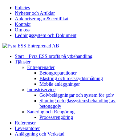
Policies
Nyheter och Artiklar
Auktoriseringar & certifikat
Kontakt
Om oss
Ledningssystem och Dokument
Start – Fyra ESS proffs på ytbehandling
Tjänster
Entreprenader
Betongreparationer
Blästring och rostskyddsmålning
Mobila anläggningar
Industriservice
Golvbeläggningar och system för golv
Slipning och glassystemsbehandling av
betonggolv
Sanering och Rengöring
Processrengöring
Referenser
Leverantörer
Anläggning och Verkstad