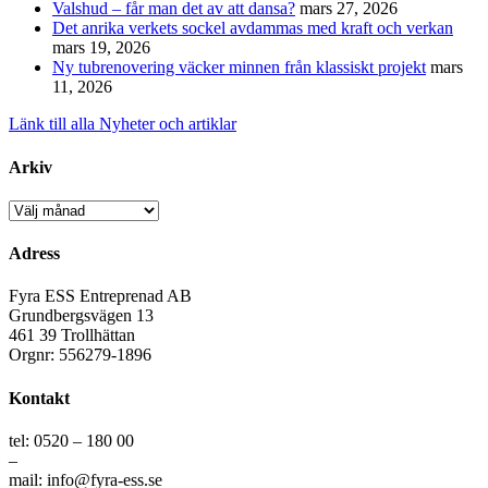
Valshud – får man det av att dansa?
mars 27, 2026
Det anrika verkets sockel avdammas med kraft och verkan
mars 19, 2026
Ny tubrenovering väcker minnen från klassiskt projekt
mars
11, 2026
Länk till alla Nyheter och artiklar
Arkiv
Arkiv
Adress
Fyra ESS Entreprenad AB
Grundbergsvägen 13
461 39 Trollhättan
Orgnr: 556279-1896
Kontakt
tel: 0520 – 180 00
–
mail: info@fyra-ess.se