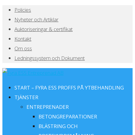
Policies
Nyheter och Artiklar
Auktoriseringar & certifikat
Kontakt
Om oss
Ledningssystem och Dokument
START – FYRA ESS PROFFS PÅ YTBEHANDLING
TJÄNSTER
ENTREPRENADER
BETONGREPARATIONER
BLÄSTRING OCH