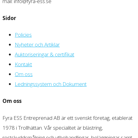
mail: info@fyra-ess.se
Sidor
Policies
Nyheter och Artiklar
Auktoriseringar & certifikat
Kontakt
Om oss
Ledningssystem och Dokument
Om oss
Fyra ESS Entreprenad AB är ett svenskt företag, etablerat
1978 i Trollhättan. Vår specialitet är blästring,
rostskyddsmålning och ytbehandlingar, beläggningar samt