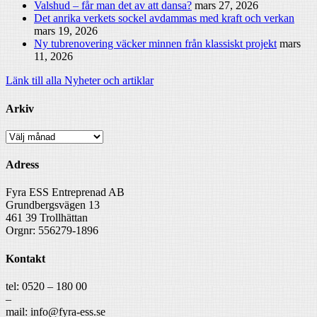
Valshud – får man det av att dansa?
mars 27, 2026
Det anrika verkets sockel avdammas med kraft och verkan
mars 19, 2026
Ny tubrenovering väcker minnen från klassiskt projekt
mars
11, 2026
Länk till alla Nyheter och artiklar
Arkiv
Arkiv
Adress
Fyra ESS Entreprenad AB
Grundbergsvägen 13
461 39 Trollhättan
Orgnr: 556279-1896
Kontakt
tel: 0520 – 180 00
–
mail: info@fyra-ess.se