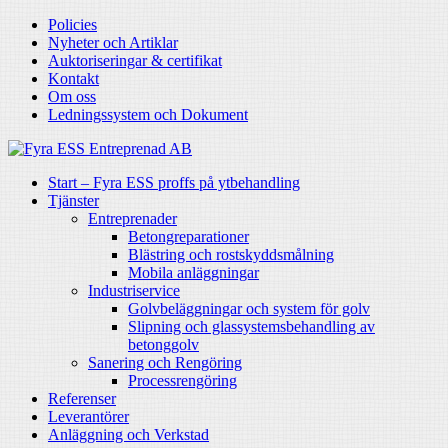
Policies
Nyheter och Artiklar
Auktoriseringar & certifikat
Kontakt
Om oss
Ledningssystem och Dokument
Start – Fyra ESS proffs på ytbehandling
Tjänster
Entreprenader
Betongreparationer
Blästring och rostskyddsmålning
Mobila anläggningar
Industriservice
Golvbeläggningar och system för golv
Slipning och glassystemsbehandling av
betonggolv
Sanering och Rengöring
Processrengöring
Referenser
Leverantörer
Anläggning och Verkstad