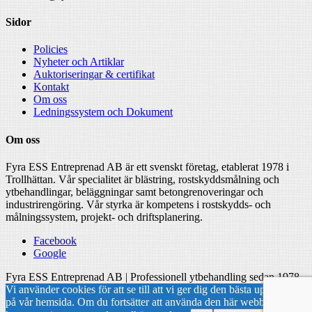
Sidor
Policies
Nyheter och Artiklar
Auktoriseringar & certifikat
Kontakt
Om oss
Ledningssystem och Dokument
Om oss
Fyra ESS Entreprenad AB är ett svenskt företag, etablerat 1978 i
Trollhättan. Vår specialitet är blästring, rostskyddsmålning och
ytbehandlingar, beläggningar samt betongrenoveringar och
industrirengöring. Vår styrka är kompetens i rostskydds- och
målningssystem, projekt- och driftsplanering.
Facebook
Google
Fyra ESS Entreprenad AB | Professionell ytbehandling sedan 1978
Vi använder cookies för att se till att vi ger dig den bästa upplevelsen
på vår hemsida. Om du fortsätter att använda den här webbplatsen