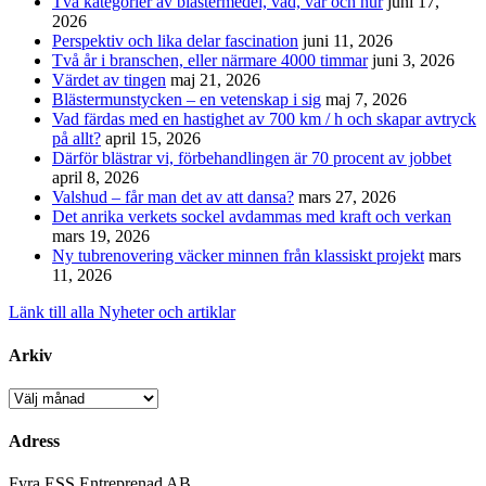
Två kategorier av blästermedel, vad, var och hur
juni 17,
2026
Perspektiv och lika delar fascination
juni 11, 2026
Två år i branschen, eller närmare 4000 timmar
juni 3, 2026
Värdet av tingen
maj 21, 2026
Blästermunstycken – en vetenskap i sig
maj 7, 2026
Vad färdas med en hastighet av 700 km / h och skapar avtryck
på allt?
april 15, 2026
Därför blästrar vi, förbehandlingen är 70 procent av jobbet
april 8, 2026
Valshud – får man det av att dansa?
mars 27, 2026
Det anrika verkets sockel avdammas med kraft och verkan
mars 19, 2026
Ny tubrenovering väcker minnen från klassiskt projekt
mars
11, 2026
Länk till alla Nyheter och artiklar
Arkiv
Arkiv
Adress
Fyra ESS Entreprenad AB