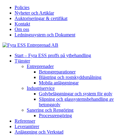
Policies
Nyheter och Artiklar
Auktoriseringar & certifikat
Kontakt
Om oss
Ledningssystem och Dokument
Start – Fyra ESS proffs på ytbehandling
Tjänster
Entreprenader
Betongreparationer
Blästring och rostskyddsmålning
Mobila anläggningar
Industriservice
Golvbeläggningar och system för golv
Slipning och glassystemsbehandling av
betonggolv
Sanering och Rengöring
Processrengöring
Referenser
Leverantörer
Anläggning och Verkstad