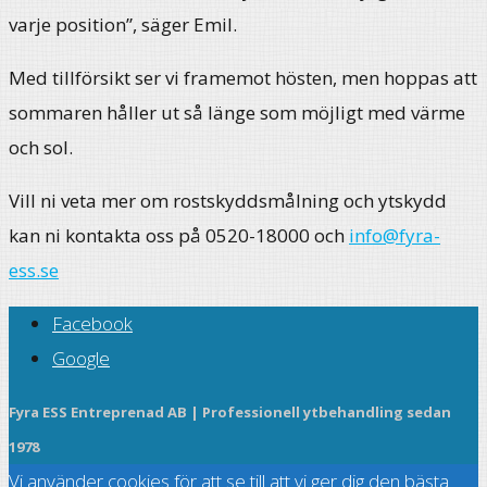
varje position”, säger Emil.
Med tillförsikt ser vi framemot hösten, men hoppas att
sommaren håller ut så länge som möjligt med värme
och sol.
Vill ni veta mer om rostskyddsmålning och ytskydd
kan ni kontakta oss på 0520-18000 och
info@fyra-
ess.se
Facebook
Google
Fyra ESS Entreprenad AB | Professionell ytbehandling sedan
1978
Vi använder cookies för att se till att vi ger dig den bästa