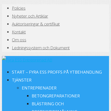
Policies
Nyheter och Artiklar
Auktoriseringar & certifikat
Kontakt
Om oss
Ledningssystem och Dokument
START – FYRA ESS PROFFS PÅ YTBEHANDLING
TJÄNSTER
ENTREPRENADER
BETONGREPARATIONER
BLÄSTRING OCH