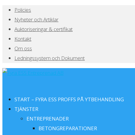
Policies
Nyheter och Artiklar
Auktoriseringar & certifikat
Kontakt
Om oss
Ledningssystem och Dokument
START – FYRA ESS PROFFS PÅ YTBEHANDLING
TJÄNSTER
ENTREPRENADER
BETONGREPARATIONER